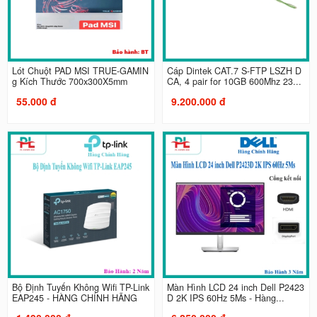
Lót Chuột PAD MSI TRUE-GAMIN
Cáp Dintek CAT.7 S-FTP LSZH D
g Kích Thước 700x300X5mm
CA, 4 pair for 10GB 600Mhz 23...
55.000 đ
9.200.000 đ
Bộ Định Tuyến Không Wifi TP-Link
Màn Hình LCD 24 inch Dell P2423
EAP245 - HÀNG CHÍNH HÃNG
D 2K IPS 60Hz 5Ms - Hàng...