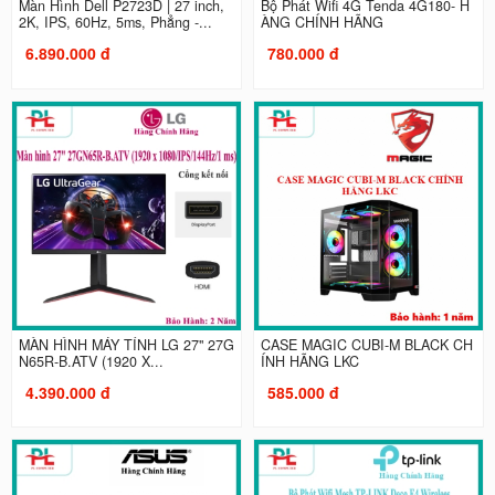
Màn Hình Dell P2723D | 27 inch,
Bộ Phát Wifi 4G Tenda 4G180- H
2K, IPS, 60Hz, 5ms, Phẳng -...
ÀNG CHÍNH HÃNG
6.890.000 đ
780.000 đ
MÀN HÌNH MÁY TÍNH LG 27" 27G
CASE MAGIC CUBI-M BLACK CH
N65R-B.ATV (1920 X...
ÍNH HÃNG LKC
4.390.000 đ
585.000 đ