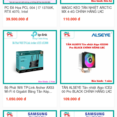
PC Đồ Họa PCL 004 | I7 13700K,
MAGIC KEO TẢN NHIỆT ARCTIC
RTX 4070, Intel
MX 4-4G CHÍNH HÃNG LKC
39.500.000 đ
110.000 đ
Bộ Phát Wifi TP-Link Archer AX53
TẢN ALSEYE Tản nhiệt Aigo ICE2
Wi-Fi 6 Gigabit Băng Tần Kép...
00 Pro BLACK CHÍNH HÃNG LKC
1.050.000 đ
109.000 đ