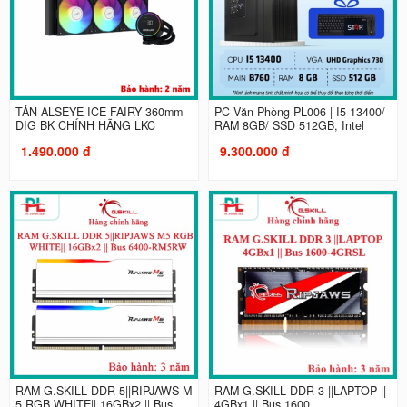
TẢN ALSEYE ICE FAIRY 360mm
PC Văn Phòng PL006 | I5 13400/
DIG BK CHÍNH HÃNG LKC
RAM 8GB/ SSD 512GB, Intel
1.490.000 đ
9.300.000 đ
RAM G.SKILL DDR 5||RIPJAWS M
RAM G.SKILL DDR 3 ||LAPTOP ||
5 RGB WHITE|| 16GBx2 || Bus...
4GBx1 || Bus 1600...