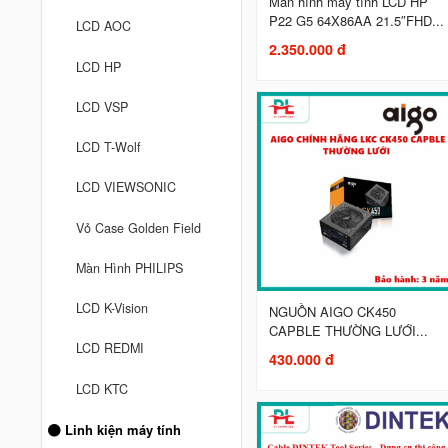
Màn hình máy tính LCD HP
P22 G5 64X86AA 21.5″FHD...
LCD AOC
2.350.000 đ
LCD HP
LCD VSP
LCD T-Wolf
LCD VIEWSONIC
Vỏ Case Golden Field
Màn Hình PHILIPS
LCD K-Vision
NGUỒN AIGO CK450
CAPBLE THƯỜNG LƯỚI...
LCD REDMI
430.000 đ
LCD KTC
Linh kiện máy tính