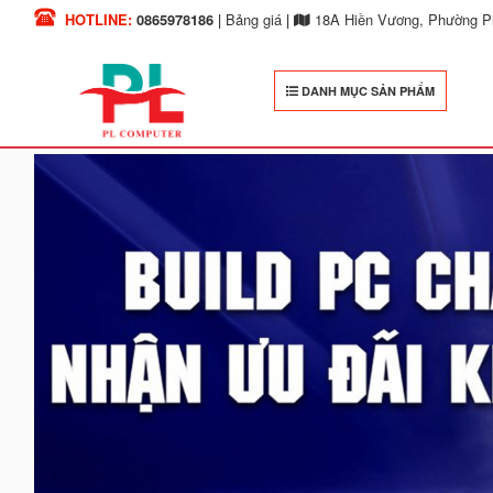
HOTLINE:
0865978186
|
Bảng giá
|
18A Hiền Vương, Phường Ph
DANH MỤC SẢN PHẨM