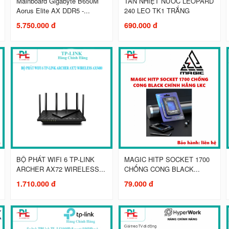
Mainboard Gigabyte B650M
TẢN NHIỆT NƯỚC LEOPARD
Aorus Elite AX DDR5 -...
240 LEO TK1 TRẮNG
5.750.000 đ
690.000 đ
BỘ PHÁT WIFI 6 TP-LINK
MAGIC HITP SOCKET 1700
ARCHER AX72 WIRELESS...
CHỐNG CONG BLACK...
1.710.000 đ
79.000 đ