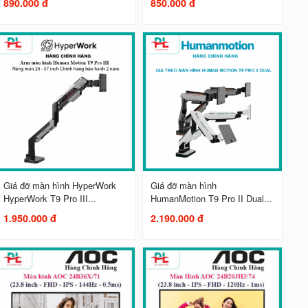
890.000 đ
850.000 đ
Giá đỡ màn hình HyperWork
Giá đỡ màn hình
HyperWork T9 Pro III...
HumanMotion T9 Pro II Dual...
1.950.000 đ
2.190.000 đ