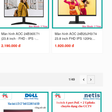
Màn hình AOC 24B36X/71
Màn hình AOC 24B20JH3/74
(23.8 inch - FHD - IPS -...
23.8 inch FHD IPS 120Hz...
2.190.000 đ
1.920.000 đ
1
/49