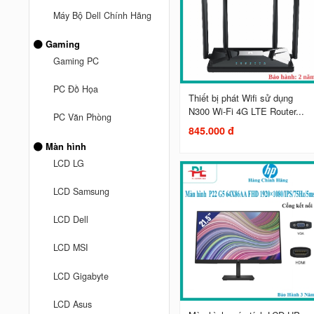
Máy Bộ Dell Chính Hãng
Gaming
Gaming PC
PC Đồ Họa
Thiết bị phát Wifi sử dụng
N300 Wi-Fi 4G LTE Router...
PC Văn Phòng
845.000 đ
Màn hình
LCD LG
LCD Samsung
LCD Dell
LCD MSI
LCD Gigabyte
LCD Asus