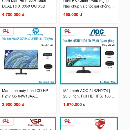
Card Màn Hình VGA Asus
DINTEK Cable - Đầu mạng
DUAL RTX 3050 OC 6GB
Nắp chụp và chốt gài chống...
4.700.000 đ
465.000 đ
Màn hình máy tính LCD HP
Màn hình AOC 24B2H2/74 |
P24v G5 64W18AA...
23.8 inch, Full HD, IPS, 100...
2.900.000 đ
1.970.000 đ