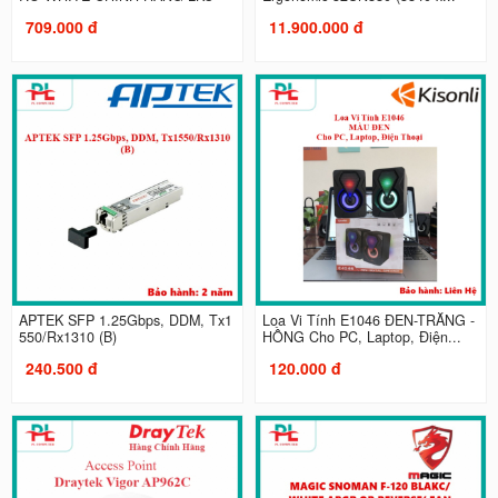
709.000 đ
11.900.000 đ
APTEK SFP 1.25Gbps, DDM, Tx1
Loa Vi Tính E1046 ĐEN-TRẮNG -
550/Rx1310 (B)
HỒNG Cho PC, Laptop, Điện...
240.500 đ
120.000 đ