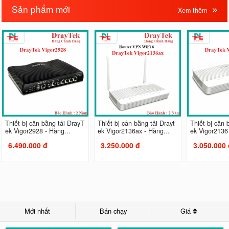
Sản phẩm mới
Xem thêm
Thiết bị cân bằng tải DrayT
Thiết bị cân bằng tải Drayt
Thiết bị cân 
ek Vigor2928 - Hàng...
ek Vigor2136ax - Hàng...
ek Vigor2136 
6.490.000 đ
3.250.000 đ
3.050.000 
Mới nhất
Bán chạy
Giá