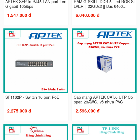
APTEK SFP to RJ45 LAN port Ten
RAM G.SKILL DDR 5||Led RGB SI
Gigabit 10Gbps
LVER || 32GBx2 || Bus 6400...
1.547.000 đ
6.040.000 đ
SF1162P - Switch 16 port PoE
Cáp mạng APTEK CAT.6 UTP Co
pper, 23AWG, vỏ nhựa PVC
2.275.000 đ
2.596.000 đ