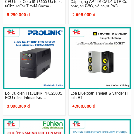
CPU Intel Core I5 13500 Up to 4.
Cáp mạng APTEK CAT.6 UTP Co
8Ghz 14C20T 24M Cache (...
pper, 23AWG, vỏ nhựa PVC
6.280.000 đ
2.596.000 đ
Bộ lưu điện PROLINK PRO2000S
Loa Bluetooth Thonet & Vander H
FCU (Line Interactive/...
och BT
3.390.000 đ
4.300.000 đ