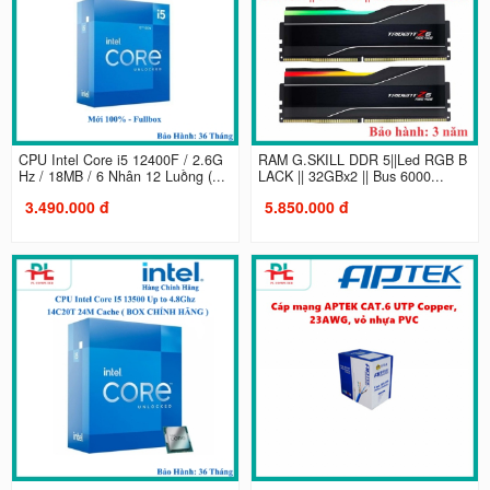
CPU Intel Core i5 12400F / 2.6G
RAM G.SKILL DDR 5||Led RGB B
Hz / 18MB / 6 Nhân 12 Luồng (...
LACK || 32GBx2 || Bus 6000...
3.490.000 đ
5.850.000 đ