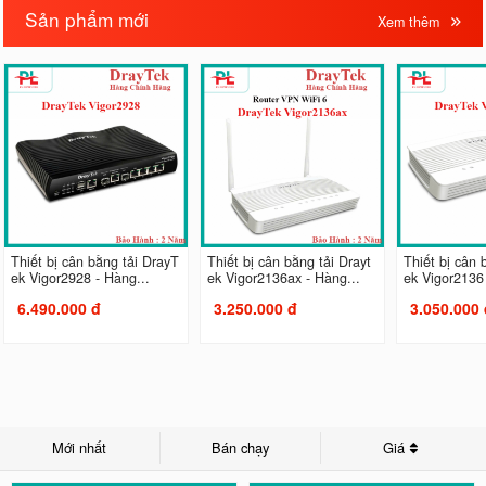
Sản phẩm mới
Xem thêm
Thiết bị cân bằng tải DrayT
Thiết bị cân bằng tải Drayt
Thiết bị cân 
ek Vigor2928 - Hàng...
ek Vigor2136ax - Hàng...
ek Vigor2136 
6.490.000 đ
3.250.000 đ
3.050.000 
Mới nhất
Bán chạy
Giá