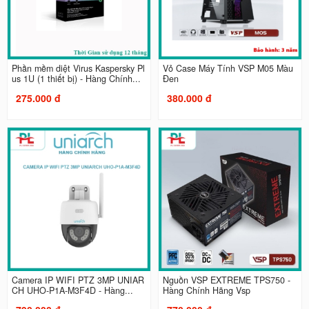
Phần mềm diệt Virus Kaspersky Pl
Vỏ Case Máy Tính VSP M05 Màu
us 1U (1 thiết bị) - Hàng Chính...
Đen
275.000 đ
380.000 đ
Camera IP WIFI PTZ 3MP UNIAR
Nguồn VSP EXTREME TPS750 -
CH UHO-P1A-M3F4D - Hàng...
Hàng Chính Hãng Vsp