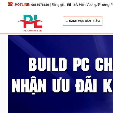
HOTLINE:
0865978186
|
Bảng giá
|
18A Hiền Vương, Phường Ph
DANH MỤC SẢN PHẨM