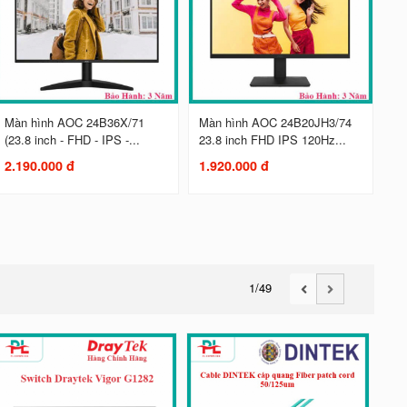
Màn hình AOC 24B36X/71
Màn hình AOC 24B20JH3/74
(23.8 inch - FHD - IPS -...
23.8 inch FHD IPS 120Hz...
2.190.000 đ
1.920.000 đ
1
/49