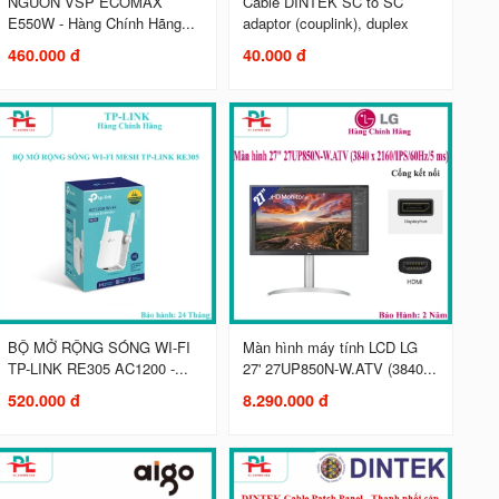
NGUỒN VSP ECOMAX
Cable DINTEK SC to SC
E550W - Hàng Chính Hãng...
adaptor (couplink), duplex
460.000 đ
40.000 đ
BỘ MỞ RỘNG SÓNG WI-FI
Màn hình máy tính LCD LG
TP-LINK RE305 AC1200 -...
27' 27UP850N-W.ATV (3840...
520.000 đ
8.290.000 đ