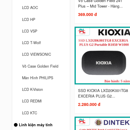
Vỏ Case Golden Field 241
Plus – Mid Tower - Hàng...
LCD AOC
369.000 đ
LCD HP
LCD VSP
LCD T-Wolf
LCD VIEWSONIC
Vỏ Case Golden Field
Màn Hình PHILIPS
LCD K-Vision
SSD KIOXIA LXD20K001TG8
EXCERIA PLUS G2...
LCD REDMI
2.280.000 đ
LCD KTC
Linh kiện máy tính