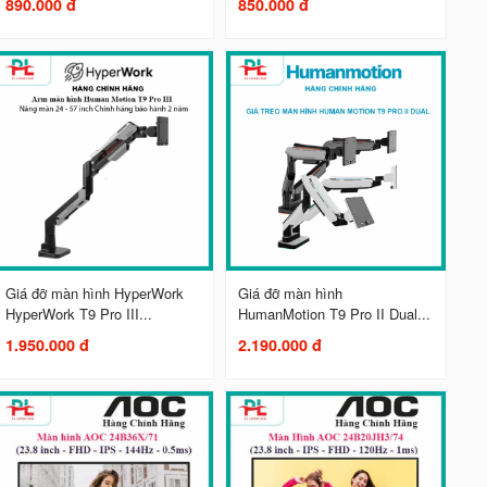
890.000 đ
850.000 đ
Giá đỡ màn hình HyperWork
Giá đỡ màn hình
HyperWork T9 Pro III...
HumanMotion T9 Pro II Dual...
1.950.000 đ
2.190.000 đ