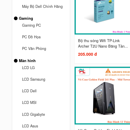
Máy Bộ Dell Chính Hãng
Gaming
Gaming PC
PC Đồ Họa
Bộ thu sóng Wifi TP-Link
Archer T2U Nano Băng Tần...
PC Văn Phòng
205.000 đ
Màn hình
LCD LG
LCD Samsung
LCD Dell
LCD MSI
LCD Gigabyte
LCD Asus