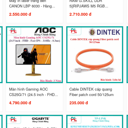
Máy in laser trắng đen
RAM G.SKILL DDR
CANON LBP 6030 - Hàng...
5||RIPJAWS M5 RGB...
2.550.000 đ
2.710.000 đ
Màn hình Gaming AOC
Cable DINTEK cáp quang
CS25G/71 (24.5 inch - FHD...
Fiber patch cord 50/125um
4.790.000 đ
235.000 đ