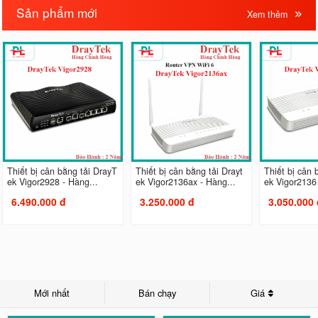
Sản phẩm mới
Xem thêm
Thiết bị cân bằng tải DrayT
Thiết bị cân bằng tải Drayt
Thiết bị cân 
ek Vigor2928 - Hàng...
ek Vigor2136ax - Hàng...
ek Vigor2136 
6.490.000 đ
3.250.000 đ
3.050.000 
Mới nhất
Bán chạy
Giá