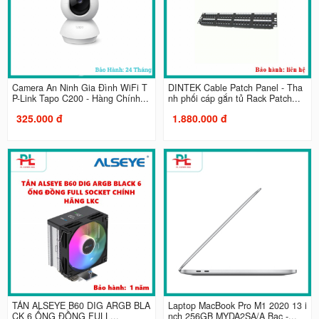
Camera An Ninh Gia Đình WiFi T
DINTEK Cable Patch Panel - Tha
P-Link Tapo C200 - Hàng Chính...
nh phối cáp gắn tủ Rack Patch...
325.000 đ
1.880.000 đ
TẢN ALSEYE B60 DIG ARGB BLA
Laptop MacBook Pro M1 2020 13 i
CK 6 ỐNG ĐỒNG FULL...
nch 256GB MYDA2SA/A Bạc -...