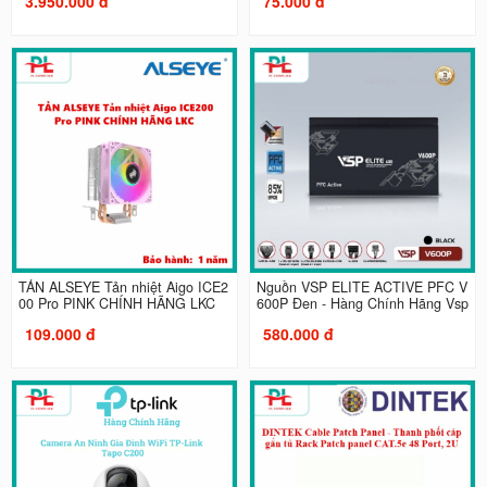
3.950.000 đ
75.000 đ
TẢN ALSEYE Tản nhiệt Aigo ICE2
Nguồn VSP ELITE ACTIVE PFC V
00 Pro PINK CHÍNH HÃNG LKC
600P Đen - Hàng Chính Hãng Vsp
109.000 đ
580.000 đ