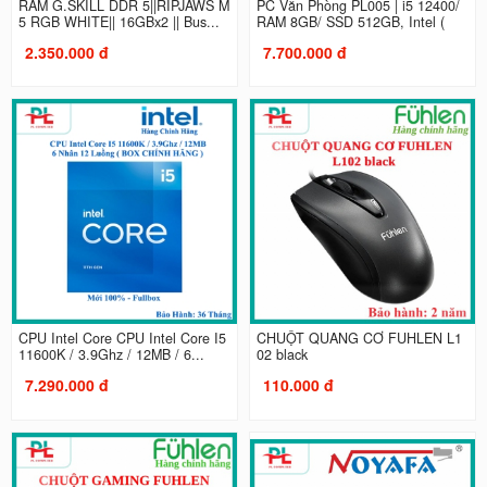
RAM G.SKILL DDR 5||RIPJAWS M
PC Văn Phòng PL005 | i5 12400/
5 RGB WHITE|| 16GBx2 || Bus...
RAM 8GB/ SSD 512GB, Intel (
2.350.000 đ
7.700.000 đ
CPU Intel Core CPU Intel Core I5
CHUỘT QUANG CƠ FUHLEN L1
11600K / 3.9Ghz / 12MB / 6...
02 black
7.290.000 đ
110.000 đ