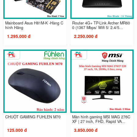
Mainboard Asus H81M-K -Hàng C
Router 4G+ TP-Link Archer MR60
hính Hãng
0 (1367 Mbps/ Wifi 5/ 2.4/5...
1.295.000 đ
2.250.000 đ
CHUỘT GAMING FUHLEN M70
Màn hình gaming MSI MAG 276C
XF | 27 inch, FHD, Rapid VA...
125.000 đ
3.850.000 đ