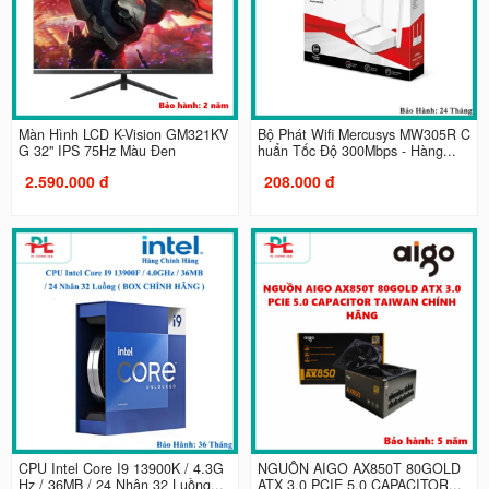
Màn Hình LCD K-Vision GM321KV
Bộ Phát Wifi Mercusys MW305R C
G 32" IPS 75Hz Màu Đen
huẩn Tốc Độ 300Mbps - Hàng...
2.590.000 đ
208.000 đ
CPU Intel Core I9 13900K / 4.3G
NGUỒN AIGO AX850T 80GOLD
Hz / 36MB / 24 Nhân 32 Luồng...
ATX 3.0 PCIE 5.0 CAPACITOR...