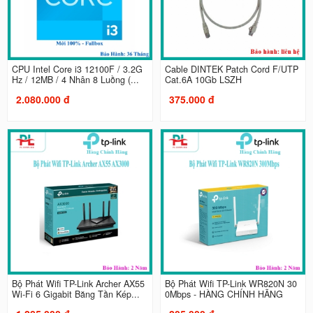
CPU Intel Core i3 12100F / 3.2G
Cable DINTEK Patch Cord F/UTP
Hz / 12MB / 4 Nhân 8 Luồng (...
Cat.6A 10Gb LSZH
2.080.000 đ
375.000 đ
Bộ Phát Wifi TP-Link Archer AX55
Bộ Phát Wifi TP-Link WR820N 30
Wi-Fi 6 Gigabit Băng Tần Kép...
0Mbps - HÀNG CHÍNH HÃNG