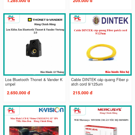
1.285.000 đ
205.000 đ
Loa Bluetooth Thonet & Vander K
Cable DINTEK cáp quang Fiber p
umpel
atch cord 9/125um
2.650.000 đ
215.000 đ