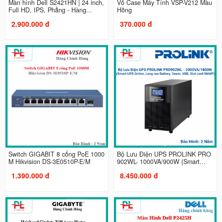
Màn hình Dell S2421HN | 24 inch,
Vỏ Case Máy Tính VSP-V212 Màu
Full HD, IPS, Phẳng - Hàng...
Hồng
2.900.000 đ
370.000 đ
Switch GIGABIT 8 cổng PoE 1000
Bộ Lưu Điện UPS PROLINK PRO
M Hikvision DS-3E0510P-E/M
902WL- 1000VA/900W (Smart...
1.390.000 đ
8.450.000 đ