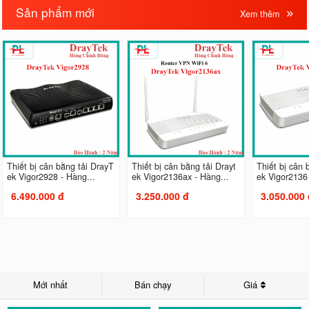
Sản phẩm mới
Xem thêm
Thiết bị cân bằng tải DrayT
Thiết bị cân bằng tải Drayt
Thiết bị cân 
ek Vigor2928 - Hàng...
ek Vigor2136ax - Hàng...
ek Vigor2136 
6.490.000 đ
3.250.000 đ
3.050.000 
Mới nhất
Bán chạy
Giá