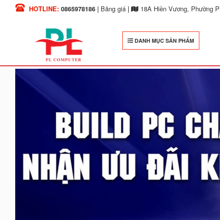
HOTLINE:
0865978186
|
Bảng giá
|
18A Hiền Vương, Phường Ph
DANH MỤC SẢN PHẨM