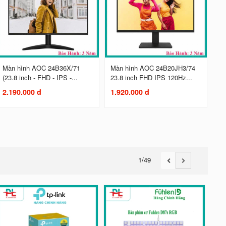
Màn hình AOC 24B36X/71
Màn hình AOC 24B20JH3/74
(23.8 inch - FHD - IPS -...
23.8 inch FHD IPS 120Hz...
2.190.000 đ
1.920.000 đ
1
/49