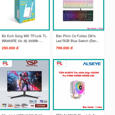
Bộ Kích Sóng Wifi TP-Link TL-
Bàn Phím Cơ Fuhlen D87s
WA855RE tốc độ 300Mb -...
Led RGB Blue Switch (Đen...
250.000 đ
799.000 đ