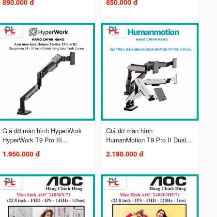
890.000 đ
850.000 đ
Giá đỡ màn hình HyperWork
Giá đỡ màn hình
HyperWork T9 Pro III...
HumanMotion T9 Pro II Dual...
1.950.000 đ
2.190.000 đ