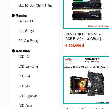
Máy Bộ Dell Chính Hãng
Gaming
Gaming PC
PC Đồ Họa
RAM G.SKILL DDR 5||Led
RGB BLACK || 32GBx2 ||...
PC Văn Phòng
4.850.000 đ
Màn hình
LCD LG
LCD Samsung
LCD Dell
LCD MSI
LCD Gigabyte
LCD Asus