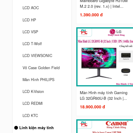
Mainboard Gigabyte H310M
M.2 2.0 (rev. 1.x) | Intel...
LCD AOC
1.390.000 đ
LCD HP
LCD VSP
LCD T-Wolf
LCD VIEWSONIC
Vỏ Case Golden Field
Màn Hình PHILIPS
LCD K-Vision
Màn Hình máy tính Gaming
LG 32GR93U-B (32 Inch |...
LCD REDMI
18.900.000 đ
LCD KTC
Linh kiện máy tính