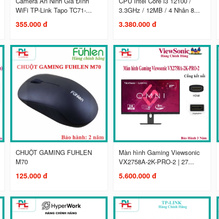
Camera An Ninh Gia Đình
CPU Intel Core i3 12100 /
WiFi TP-Link Tapo TC71-...
3.3GHz / 12MB / 4 Nhân 8...
355.000 đ
3.380.000 đ
CHUỘT GAMING FUHLEN
Màn hình Gaming Viewsonic
M70
VX2758A-2K-PRO-2 | 27...
125.000 đ
5.600.000 đ