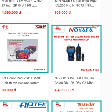
Màn hình VSP VU271Q180
TẢN ALSEYE Tản nhiệt Aigo
27 inch 2K IPS 180Hz...
ICE200 Pro PINK CHÍNH...
4.390.000 đ
109.000 đ
Lót Chuột Pad VSP PM-3P
NF-8601S Bộ Test Dây, Đo
kích thước 245x320x3mm
Chiều Dài, Dò Dây Có Màn...
30.000 đ
4.485.000 đ