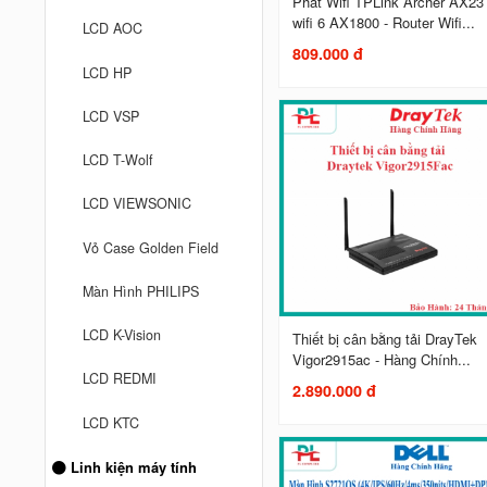
Phát Wifi TPLink Archer AX23
wifi 6 AX1800 - Router Wifi...
LCD AOC
809.000 đ
LCD HP
LCD VSP
LCD T-Wolf
LCD VIEWSONIC
Vỏ Case Golden Field
Màn Hình PHILIPS
LCD K-Vision
Thiết bị cân bằng tải DrayTek
Vigor2915ac - Hàng Chính...
LCD REDMI
2.890.000 đ
LCD KTC
Linh kiện máy tính