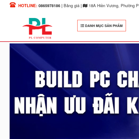
HOTLINE:
0865978186
|
Bảng giá
|
18A Hiền Vương, Phường Ph
DANH MỤC SẢN PHẨM