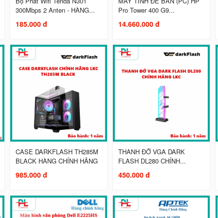
Bộ Phát Wifi Tenda N301
MÁY TÍNH ĐỂ BÀN (PC) HP
300Mbps 2 Anten - HÀNG...
Pro Tower 400 G9...
185.000 đ
14.660.000 đ
CASE DARKFLASH TH285M
THANH ĐỠ VGA DARK
BLACK HÀNG CHÍNH HÃNG
FLASH DL280 CHÍNH...
985.000 đ
450.000 đ