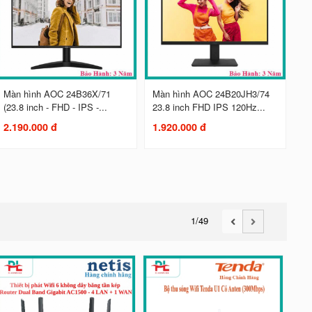
Màn hình AOC 24B36X/71
Màn hình AOC 24B20JH3/74
(23.8 inch - FHD - IPS -...
23.8 inch FHD IPS 120Hz...
2.190.000 đ
1.920.000 đ
1
/49