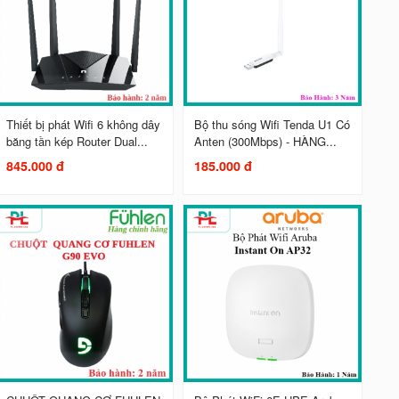
Thiết bị phát Wifi 6 không dây
Bộ thu sóng Wifi Tenda U1 Có
băng tần kép Router Dual...
Anten (300Mbps) - HÀNG...
845.000 đ
185.000 đ