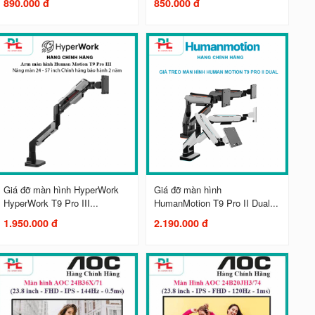
890.000 đ
850.000 đ
Giá đỡ màn hình HyperWork
Giá đỡ màn hình
HyperWork T9 Pro III...
HumanMotion T9 Pro II Dual...
1.950.000 đ
2.190.000 đ