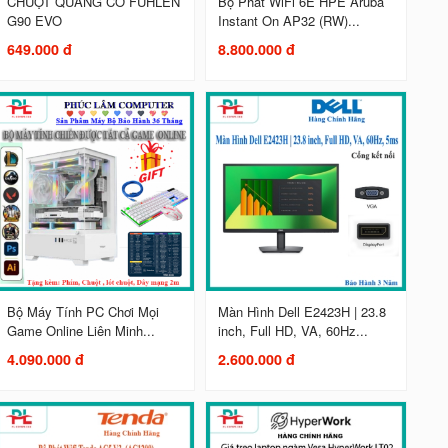
CHUỘT QUANG CƠ FUHLEN
Bộ Phát WiFi 6E HPE Aruba
G90 EVO
Instant On AP32 (RW)...
649.000 đ
8.800.000 đ
Bộ Máy Tính PC Chơi Mọi
Màn Hình Dell E2423H | 23.8
Game Online Liên Minh...
inch, Full HD, VA, 60Hz...
4.090.000 đ
2.600.000 đ