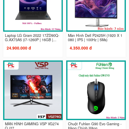
Laptop LG Gram 2022 17ZD90Q-
Màn Hình Dell P2425H (1920 X 1
G.AX73A5 (i7-1260P | 16GB |...
080 | IPS | 100Hz | 5Ms)
24.900.000 đ
4.350.000 đ
MÀN HÌNH GAMING VSP VG274
Chuột Fuhlen G90 Evo Gaming -
Q (27...
Hàng Chính Hãng