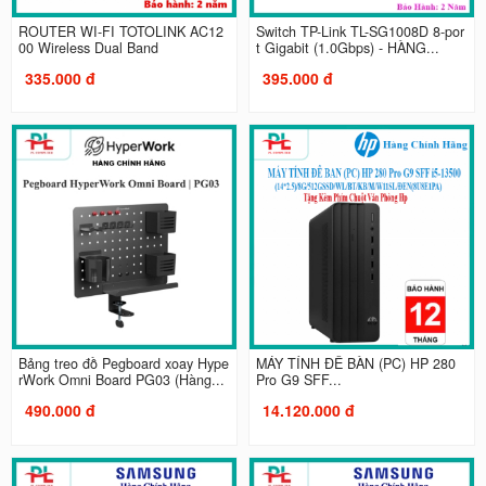
ROUTER WI-FI TOTOLINK AC12
Switch TP-Link TL-SG1008D 8-por
00 Wireless Dual Band
t Gigabit (1.0Gbps) - HÀNG...
335.000 đ
395.000 đ
Bảng treo đồ Pegboard xoay Hype
MÁY TÍNH ĐỂ BÀN (PC) HP 280
rWork Omni Board PG03 (Hàng...
Pro G9 SFF...
490.000 đ
14.120.000 đ