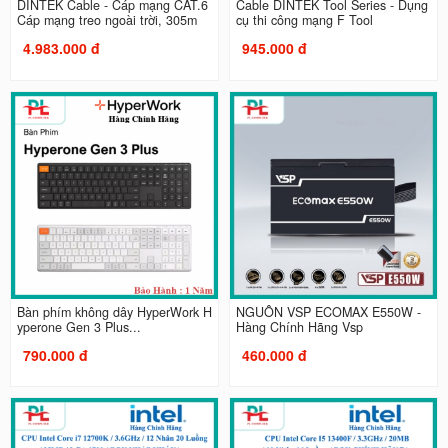
DINTEK Cable - Cáp mạng CAT.6
Cable DINTEK Tool Series - Dụng
Cáp mạng treo ngoài trời, 305m
cụ thi công mạng F Tool
4.983.000 đ
945.000 đ
Bàn phím không dây HyperWork H
NGUỒN VSP ECOMAX E550W -
yperone Gen 3 Plus...
Hàng Chính Hãng Vsp
790.000 đ
460.000 đ