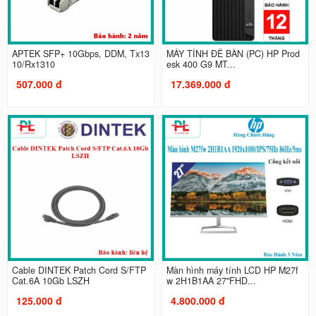
APTEK SFP+ 10Gbps, DDM, Tx13
MÁY TÍNH ĐỂ BÀN (PC) HP Prod
10/Rx1310
esk 400 G9 MT...
507.000 đ
17.369.000 đ
Cable DINTEK Patch Cord S/FTP
Màn hình máy tính LCD HP M27f
Cat.6A 10Gb LSZH
w 2H1B1AA 27"FHD...
125.000 đ
4.800.000 đ