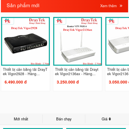
Sản phẩm mới
Xem thêm
Thiết bị cân bằng tải DrayT
Thiết bị cân bằng tải Drayt
Thiết bị cân 
ek Vigor2928 - Hàng...
ek Vigor2136ax - Hàng...
ek Vigor2136 
6.490.000 đ
3.250.000 đ
3.050.000 
Mới nhất
Bán chạy
Giá