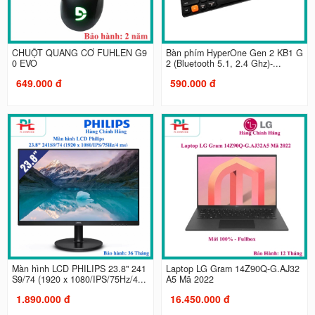
CHUỘT QUANG CƠ FUHLEN G9
Bàn phím HyperOne Gen 2 KB1 G
0 EVO
2 (Bluetooth 5.1, 2.4 Ghz)-...
649.000 đ
590.000 đ
Màn hình LCD PHILIPS 23.8" 241
Laptop LG Gram 14Z90Q-G.AJ32
S9/74 (1920 x 1080/IPS/75Hz/4...
A5 Mã 2022
1.890.000 đ
16.450.000 đ