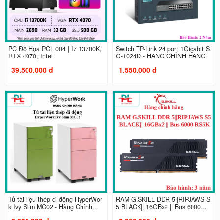
PC Đồ Họa PCL 004 | I7 13700K,
Switch TP-Link 24 port 1Gigabit S
RTX 4070, Intel
G-1024D - HÀNG CHÍNH HÃNG
39.500.000 đ
1.550.000 đ
Tủ tài liệu thép di động HyperWor
RAM G.SKILL DDR 5||RIPJAWS S
k Ivy Slim MC02 - Hàng Chính...
5 BLACK|| 16GBx2 || Bus 6000...