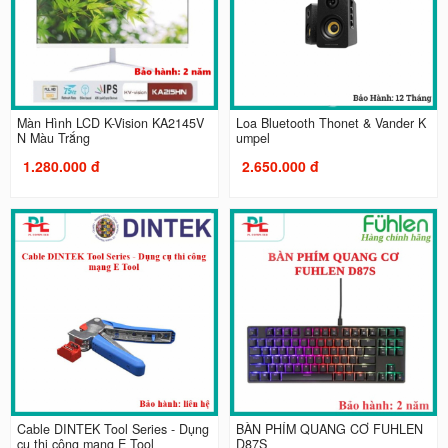
Màn Hình LCD K-Vision KA2145V
Loa Bluetooth Thonet & Vander K
N Màu Trắng
umpel
1.280.000 đ
2.650.000 đ
Cable DINTEK Tool Series - Dụng
BÀN PHÍM QUANG CƠ FUHLEN
cụ thi công mạng E Tool
D87S