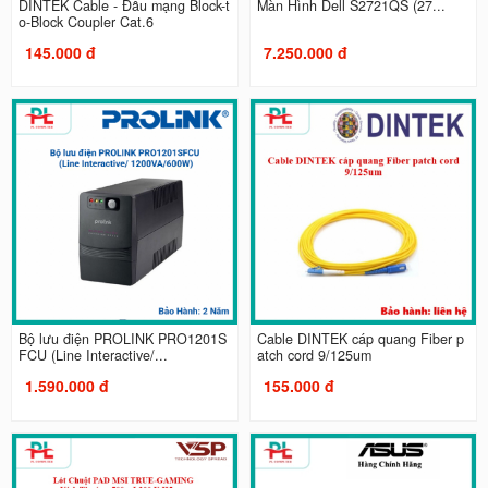
DINTEK Cable - Đầu mạng Block-t
Màn Hình Dell S2721QS (27...
o-Block Coupler Cat.6
145.000 đ
7.250.000 đ
Bộ lưu điện PROLINK PRO1201S
Cable DINTEK cáp quang Fiber p
FCU (Line Interactive/...
atch cord 9/125um
1.590.000 đ
155.000 đ