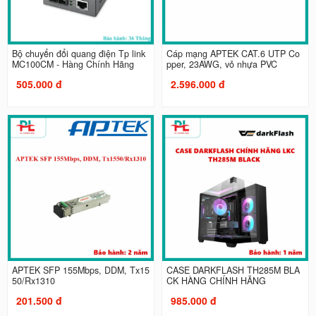
Bộ chuyển đổi quang điện Tp link
Cáp mạng APTEK CAT.6 UTP Co
MC100CM - Hàng Chính Hãng
pper, 23AWG, vỏ nhựa PVC
505.000 đ
2.596.000 đ
APTEK SFP 155Mbps, DDM, Tx15
CASE DARKFLASH TH285M BLA
50/Rx1310
CK HÀNG CHÍNH HÃNG
201.500 đ
985.000 đ