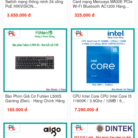
Switch mạng thông minh 24 cổng
Card mạng Mercusys MA30E PCIe
PoE HIKVISION...
Wi-Fi Bluetooth AC1200 Hàng...
3.650.000 đ
325.000 đ
Bàn Phím Giả Cơ Fuhlen L500S
CPU Intel Core CPU Intel Core I5
Gaming (Đen) - Hàng Chính Hãng
11600K / 3.9Ghz / 12MB / 6...
165.000 đ
7.290.000 đ