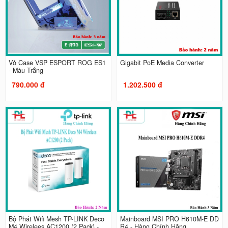
Vỏ Case VSP ESPORT ROG ES1
Gigabit PoE Media Converter
- Màu Trắng
790.000 đ
1.202.500 đ
Bộ Phát Wifi Mesh TP-LINK Deco
Mainboard MSI PRO H610M-E DD
M4 Wirelees AC1200 (2 Pack) -...
R4 - Hàng Chính Hãng