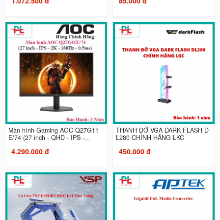
1.072.500 đ
85.000 đ
Màn hình Gaming AOC Q27G11
THANH ĐỠ VGA DARK FLASH D
E/74 (27 inch - QHD - IPS -...
L280 CHÍNH HÃNG LKC
4.290.000 đ
450.000 đ