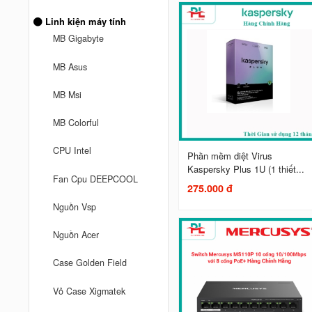
Linh kiện máy tính
MB Gigabyte
MB Asus
MB Msi
MB Colorful
CPU Intel
Phần mềm diệt Virus
Kaspersky Plus 1U (1 thiết...
Fan Cpu DEEPCOOL
275.000 đ
Nguồn Vsp
Nguồn Acer
Case Golden Field
Vỏ Case Xigmatek