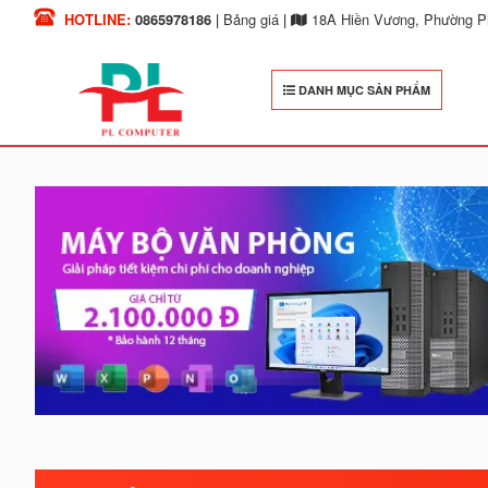
HOTLINE:
0865978186
|
Bảng giá
|
18A Hiền Vương, Phường Ph
DANH MỤC SẢN PHẨM