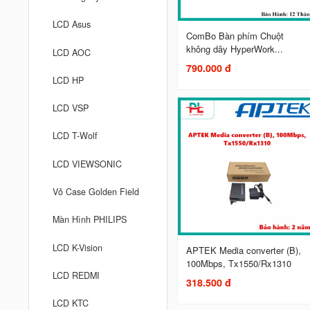
LCD Asus
ComBo Bàn phím Chuột
không dây HyperWork...
LCD AOC
790.000 đ
LCD HP
LCD VSP
LCD T-Wolf
LCD VIEWSONIC
Vỏ Case Golden Field
Màn Hình PHILIPS
LCD K-Vision
APTEK Media converter (B),
100Mbps, Tx1550/Rx1310
LCD REDMI
318.500 đ
LCD KTC