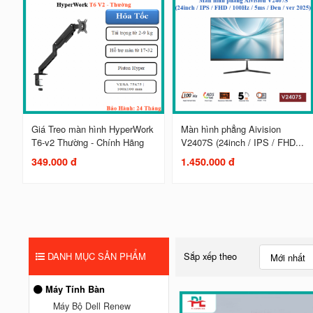
Giá Treo màn hình HyperWork
Màn hình phẳng Aivision
T6-v2 Thường - Chính Hãng
V2407S (24inch / IPS / FHD...
349.000 đ
1.450.000 đ
DANH MỤC SẢN PHẨM
Sắp xếp theo
Mới nhất
Máy Tính Bàn
Máy Bộ Dell Renew