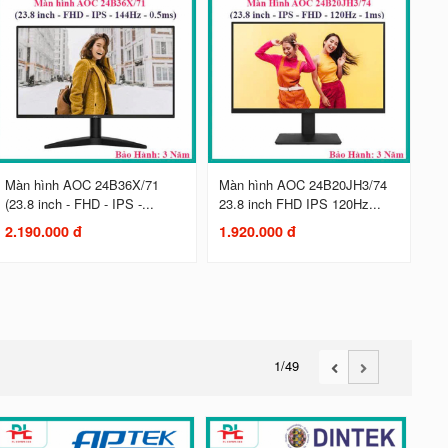
Màn hình AOC 24B36X/71
Màn hình AOC 24B20JH3/74
(23.8 inch - FHD - IPS -...
23.8 inch FHD IPS 120Hz...
2.190.000 đ
1.920.000 đ
1
/49