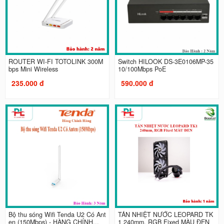
ROUTER WI-FI TOTOLINK 300M
Switch HILOOK DS-3E0106MP-35
bps Mini Wireless
10/100Mbps PoE
235.000 đ
590.000 đ
Bộ thu sóng Wifi Tenda U2 Có Ant
TẢN NHIỆT NƯỚC LEOPARD TK
en (150Mbps) - HÀNG CHÍNH...
1 240mm, RGB Fixed MÀU ĐEN