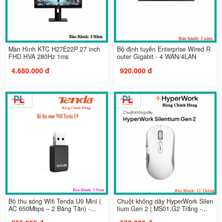
Màn Hình KTC H27E22P 27 inch
Bộ định tuyến Enterprise Wired R
FHD HVA 280Hz 1ms
outer Gigabit - 4 WAN/4LAN
4.680.000 đ
920.000 đ
Bộ thu sóng Wifi Tenda U9 Mini (
Chuột không dây HyperWork Silen
AC 650Mbps – 2 Băng Tần) -...
tium Gen 2 | MS01.G2 Trắng -...