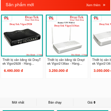
Sản phẩm mới
Xem thêm
Thiết bị cân bằng tải DrayT
Thiết bị cân bằng tải Drayt
Thiết bị cân 
ek Vigor2928 - Hàng...
ek Vigor2136ax - Hàng...
ek Vigor2136 
6.490.000 đ
3.250.000 đ
3.050.000 
Mới nhất
Bán chạy
Giá