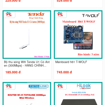
225.000 đ
529.000 đ
Bộ thu sóng Wifi Tenda U1 Có Ant
Mainboard h61 T-WOLF
en (300Mbps) - HÀNG CHÍNH...
185.000 đ
745.000 đ