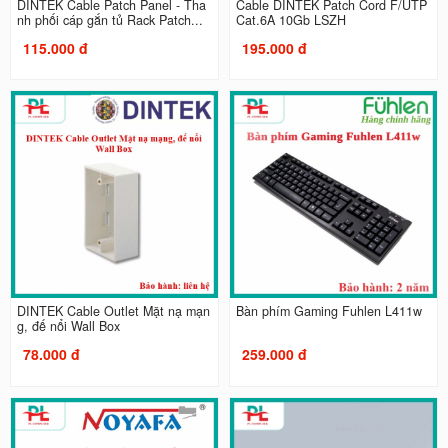
DINTEK Cable Patch Panel - Tha
Cable DINTEK Patch Cord F/UTP
nh phối cáp gắn tủ Rack Patch...
Cat.6A 10Gb LSZH
115.000 đ
195.000 đ
DINTEK Cable Outlet Mặt nạ mạn
Bàn phím Gaming Fuhlen L411w
g, đế nổi Wall Box
78.000 đ
259.000 đ