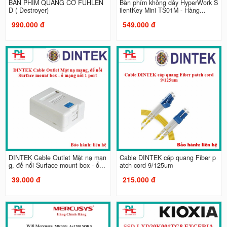
BÀN PHÍM QUANG CƠ FUHLEN
Bàn phím không dây HyperWork S
D ( Destroyer)
ilentKey Mini TS01M - Hàng...
990.000 đ
549.000 đ
DINTEK Cable Outlet Mặt nạ mạn
Cable DINTEK cáp quang Fiber p
g, đế nổi Surface mount box - ổ...
atch cord 9/125um
39.000 đ
215.000 đ