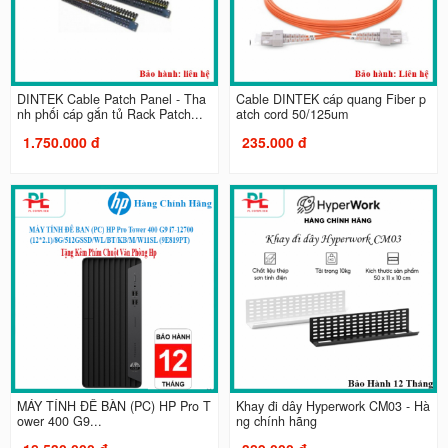
DINTEK Cable Patch Panel - Tha
Cable DINTEK cáp quang Fiber p
nh phối cáp gắn tủ Rack Patch...
atch cord 50/125um
1.750.000 đ
235.000 đ
MÁY TÍNH ĐỂ BÀN (PC) HP Pro T
Khay đi dây Hyperwork CM03 - Hà
ower 400 G9...
ng chính hãng