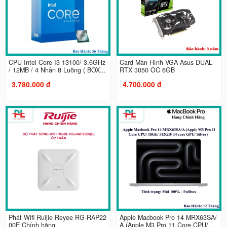
CPU Intel Core I3 13100/ 3.6GHz
Card Màn Hình VGA Asus DUAL
/ 12MB / 4 Nhân 8 Luồng ( BOX...
RTX 3050 OC 6GB
3.780.000 đ
4.700.000 đ
Phát Wifi Ruijie Reyee RG-RAP22
Apple Macbook Pro 14 MRX63SA/
00E Chính hãng
A (Apple M3 Pro 11 Core CPU/...