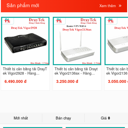
Sản phẩm mới
Xem thêm
Thiết bị cân bằng tải DrayT
Thiết bị cân bằng tải Drayt
Thiết bị cân 
ek Vigor2928 - Hàng...
ek Vigor2136ax - Hàng...
ek Vigor2136 
6.490.000 đ
3.250.000 đ
3.050.000 
Mới nhất
Bán chạy
Giá