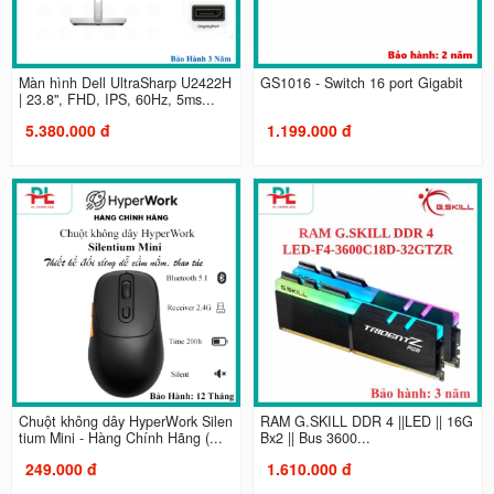
Màn hình Dell UltraSharp U2422H
GS1016 - Switch 16 port Gigabit
| 23.8", FHD, IPS, 60Hz, 5ms...
5.380.000 đ
1.199.000 đ
Chuột không dây HyperWork Silen
RAM G.SKILL DDR 4 ||LED || 16G
tium Mini - Hàng Chính Hãng (...
Bx2 || Bus 3600...
249.000 đ
1.610.000 đ