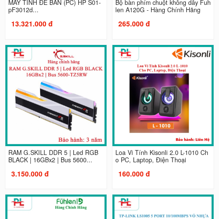
MÁY TÍNH ĐỂ BÀN (PC) HP S01-
Bộ bàn phím chuột không dây Fuh
pF3012d...
len A120G - Hàng Chính Hãng
13.321.000 đ
265.000 đ
RAM G.SKILL DDR 5 | Led RGB
Loa Vi Tính Kisonli 2.0 L-1010 Ch
BLACK | 16GBx2 | Bus 5600...
o PC, Laptop, Điện Thoại
3.150.000 đ
160.000 đ