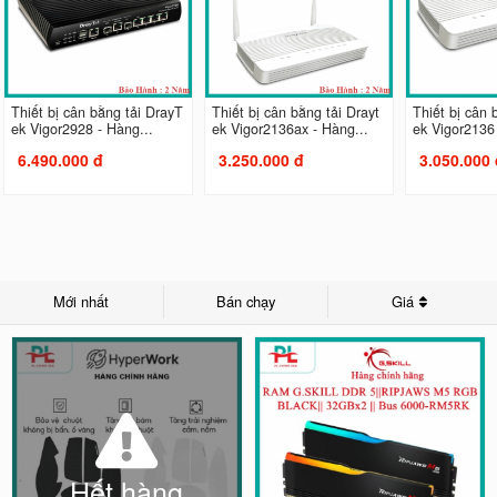
Thiết bị cân bằng tải DrayT
Thiết bị cân bằng tải Drayt
Thiết bị cân 
ek Vigor2928 - Hàng...
ek Vigor2136ax - Hàng...
ek Vigor2136 
6.490.000 đ
3.250.000 đ
3.050.000 
Mới nhất
Bán chạy
Giá
Hết hàng