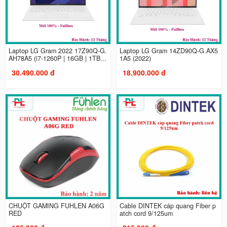
Laptop LG Gram 2022 17Z90Q-G.
Laptop LG Gram 14ZD90Q-G.AX5
AH78A5 (i7-1260P | 16GB | 1TB...
1A5 (2022)
30.490.000 đ
18.900.000 đ
CHUỘT GAMING FUHLEN A06G
Cable DINTEK cáp quang Fiber p
RED
atch cord 9/125um