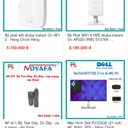
Bộ phát wifi Aruba Instant On AP1
Bộ Phát WiFi 6 HPE Aruba Instant
2 - Hàng Chính Hãng
On AP22D (RW) S1U76A -...
5.150.000 đ
8.190.000 đ
NF-811 Bộ Test Dây, Dò Dây : cá
Màn Hình Dell P2723QE (27 inch,
p mạng, cáp thoại
4K, 60Hz, IPS) - Hàng Chính...