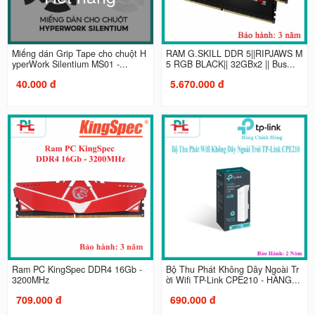
Miếng dán Grip Tape cho chuột H
RAM G.SKILL DDR 5||RIPJAWS M
yperWork Silentium MS01 -...
5 RGB BLACK|| 32GBx2 || Bus...
40.000 đ
5.670.000 đ
Ram PC KingSpec DDR4 16Gb -
Bộ Thu Phát Không Dây Ngoài Tr
3200MHz
ời Wifi TP-Link CPE210 - HÀNG...
709.000 đ
690.000 đ