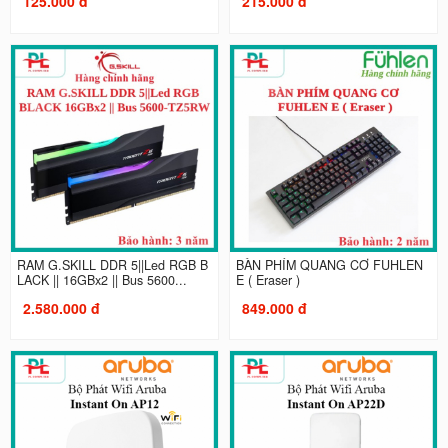
125.000 đ
215.000 đ
RAM G.SKILL DDR 5||Led RGB B
BÀN PHÍM QUANG CƠ FUHLEN
LACK || 16GBx2 || Bus 5600...
E ( Eraser )
2.580.000 đ
849.000 đ