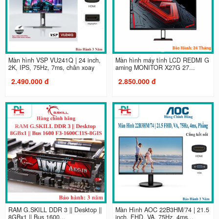
Màn hình VSP VU241Q | 24 inch,
Màn hình máy tính LCD REDMI G
2K, IPS, 75Hz, 7ms, chân xoay
aming MONITOR X27G 27...
2.490.000 đ
2.850.000 đ
RAM G.SKILL DDR 3 || Desktop ||
Màn Hình AOC 22B3HM/74 | 21.5
8GBx1 || Bus 1600...
inch, FHD, VA, 75Hz, 4ms...