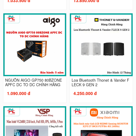
1.033.500 đ
13.850.000 đ
NGUỒN AIGO GP750 80BZONE
Loa Bluetooth Thonet & Vander F
APFC DC TO DC CHÍNH HÃNG
LECK 9 GEN 2
1.090.000 đ
4.250.000 đ