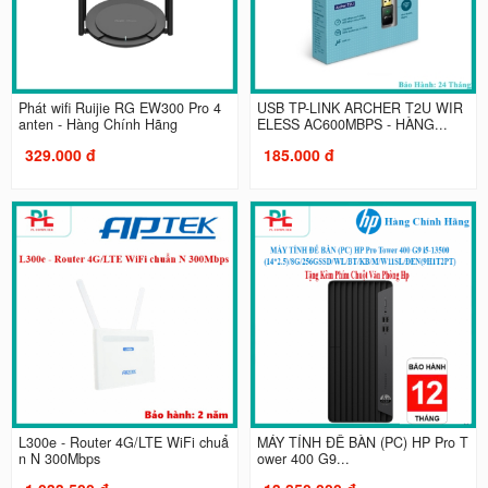
Phát wifi Ruijie RG EW300 Pro 4
USB TP-LINK ARCHER T2U WIR
anten - Hàng Chính Hãng
ELESS AC600MBPS - HÀNG...
329.000 đ
185.000 đ
L300e - Router 4G/LTE WiFi chuẩ
MÁY TÍNH ĐỂ BÀN (PC) HP Pro T
n N 300Mbps
ower 400 G9...