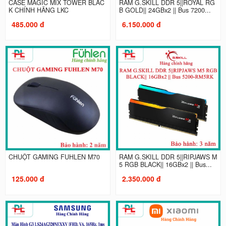
CASE MAGIC MIX TOWER BLAC
RAM G.SKILL DDR 5||ROYAL RG
K CHÍNH HÃNG LKC
B GOLD|| 24GBx2 || Bus 7200...
485.000 đ
6.150.000 đ
CHUỘT GAMING FUHLEN M70
RAM G.SKILL DDR 5||RIPJAWS M
5 RGB BLACK|| 16GBx2 || Bus...
125.000 đ
2.350.000 đ