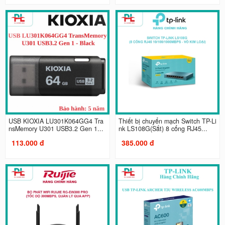
USB KIOXIA LU301K064GG4 Tra
Thiết bị chuyển mạch Switch TP-Li
nsMemory U301 USB3.2 Gen 1...
nk LS108G(Sắt) 8 cổng RJ45...
113.000 đ
385.000 đ