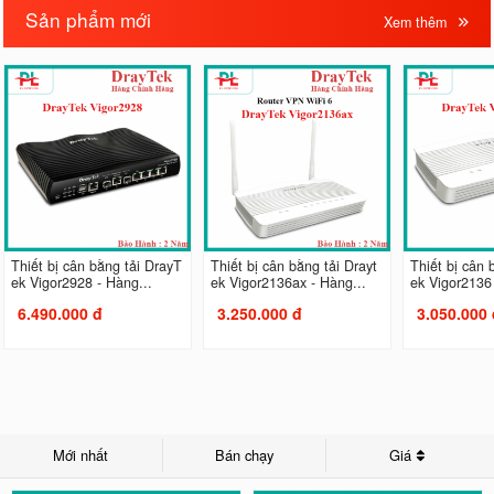
Sản phẩm mới
Xem thêm
Thiết bị cân bằng tải DrayT
Thiết bị cân bằng tải Drayt
Thiết bị cân 
ek Vigor2928 - Hàng...
ek Vigor2136ax - Hàng...
ek Vigor2136 
6.490.000 đ
3.250.000 đ
3.050.000 
Mới nhất
Bán chạy
Giá