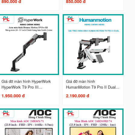
890.000 đ
850.000 đ
Giá đỡ màn hình HyperWork
Giá đỡ màn hình
HyperWork T9 Pro III...
HumanMotion T9 Pro II Dual...
1.950.000 đ
2.190.000 đ