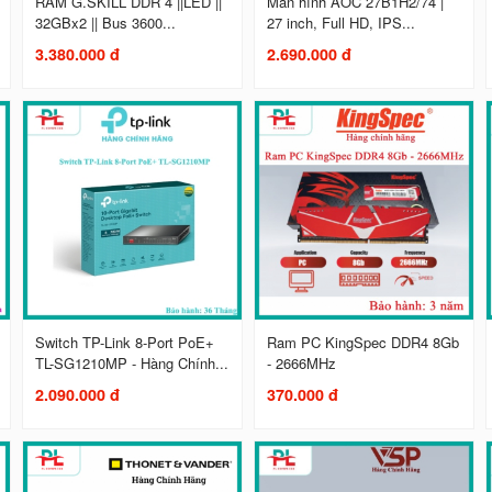
RAM G.SKILL DDR 4 ||LED ||
Màn hình AOC 27B1H2/74 |
32GBx2 || Bus 3600...
27 inch, Full HD, IPS...
3.380.000 đ
2.690.000 đ
Switch TP-Link 8-Port PoE+
Ram PC KingSpec DDR4 8Gb
TL-SG1210MP - Hàng Chính...
- 2666MHz
2.090.000 đ
370.000 đ