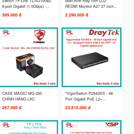
Switch TP-Link TL-SG1008D
Màn hình máy tính LCD
8-port Gigabit (1.0Gbps) -...
REDMI Monitor A27 27 inch...
395.000 đ
2.290.000 đ
CASE MAGIC MG-350
"VigorSwitch P2540XS - 48
CHÍNH HÃNG LKC
Port Gigabit PoE L2+...
267.000 đ
23.815.000 đ