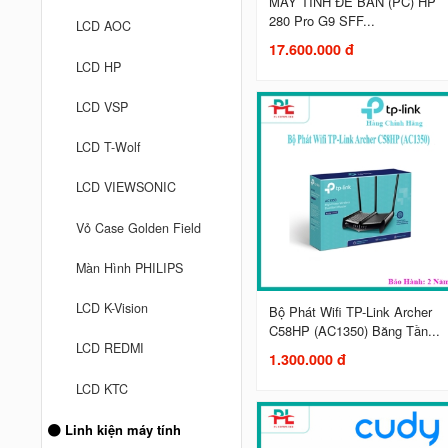
MÁY TÍNH ĐỂ BÀN (PC) HP
280 Pro G9 SFF...
LCD AOC
17.600.000 đ
LCD HP
LCD VSP
LCD T-Wolf
LCD VIEWSONIC
Vỏ Case Golden Field
Màn Hình PHILIPS
LCD K-Vision
Bộ Phát Wifi TP-Link Archer
C58HP (AC1350) Băng Tần...
LCD REDMI
1.300.000 đ
LCD KTC
Linh kiện máy tính