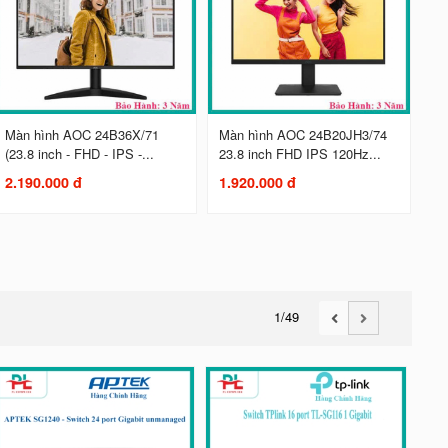
Màn hình AOC 24B36X/71
Màn hình AOC 24B20JH3/74
(23.8 inch - FHD - IPS -...
23.8 inch FHD IPS 120Hz...
2.190.000 đ
1.920.000 đ
1
/49