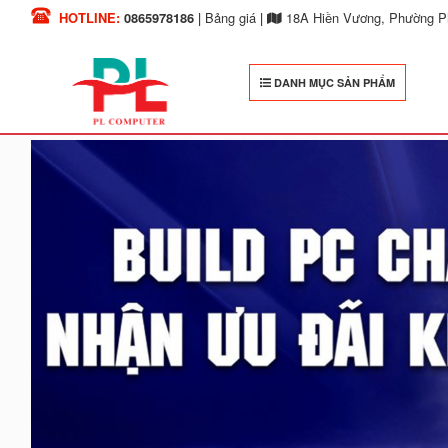
HOTLINE:
0865978186
|
Bảng giá
|
18A Hiền Vương, Phường Ph
DANH MỤC SẢN PHẨM