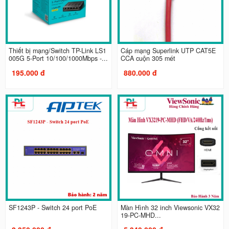
Thiết bị mạng/Switch TP-Link LS1
Cáp mạng Superlink UTP CAT5E
005G 5-Port 10/100/1000Mbps -...
CCA cuộn 305 mét
195.000 đ
880.000 đ
SF1243P - Switch 24 port PoE
Màn Hình 32 inch Viewsonic VX32
19-PC-MHD...