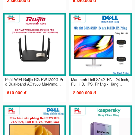
2.350.000 đ
5.340.000 đ
Phát WiFi Ruijie RG-EW1200G Pr
Màn hình Dell S2421HN | 24 inch,
o Dual-band AC1300 Mu-Mimo...
Full HD, IPS, Phẳng - Hàng...
810.000 đ
2.900.000 đ