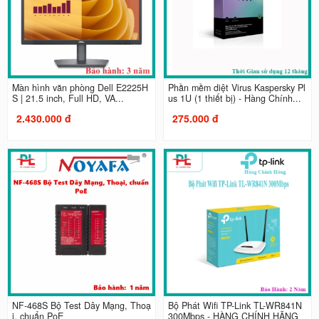
Màn hình văn phòng Dell E2225H
Phần mềm diệt Virus Kaspersky Pl
S | 21.5 inch, Full HD, VA...
us 1U (1 thiết bị) - Hàng Chính...
2.430.000 đ
275.000 đ
NF-468S Bộ Test Dây Mạng, Thoạ
Bộ Phát Wifi TP-Link TL-WR841N
i, chuẩn PoE
300Mbps - HÀNG CHÍNH HÃNG