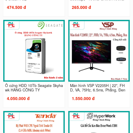
474.500 đ
265.000 đ
Ổ cứng HDD 10Tb Seagate Skyha
Màn hình VSP V2205H | 22", FH
wk HÀNG CÔNG TY
D, VA, 75Hz, 6.5ms, Phẳng, Đen
4.050.000 đ
1.550.000 đ