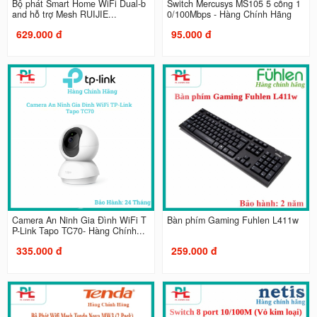
Bộ phát Smart Home WiFi Dual-b
Switch Mercusys MS105 5 cổng 1
and hỗ trợ Mesh RUIJIE...
0/100Mbps - Hàng Chính Hãng
629.000 đ
95.000 đ
Camera An Ninh Gia Đình WiFi T
Bàn phím Gaming Fuhlen L411w
P-Link Tapo TC70- Hàng Chính...
335.000 đ
259.000 đ