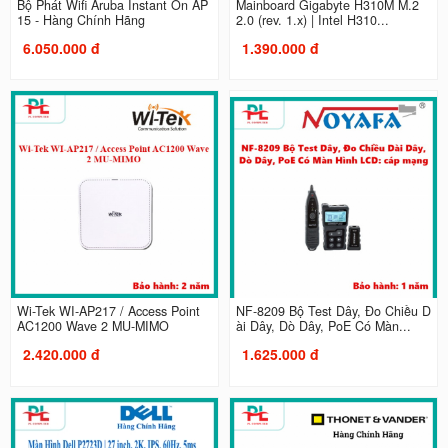
Bộ Phát Wifi Aruba Instant On AP
Mainboard Gigabyte H310M M.2
15 - Hàng Chính Hãng
2.0 (rev. 1.x) | Intel H310...
6.050.000 đ
1.390.000 đ
Wi-Tek WI-AP217 / Access Point
NF-8209 Bộ Test Dây, Đo Chiều D
AC1200 Wave 2 MU-MIMO
ài Dây, Dò Dây, PoE Có Màn...
2.420.000 đ
1.625.000 đ