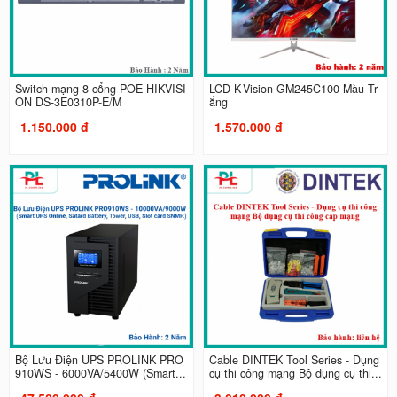
Switch mạng 8 cổng POE HIKVISI
LCD K-Vision GM245C100 Màu Tr
ON DS-3E0310P-E/M
ắng
1.150.000 đ
1.570.000 đ
Bộ Lưu Điện UPS PROLINK PRO
Cable DINTEK Tool Series - Dụng
910WS - 6000VA/5400W (Smart...
cụ thi công mạng Bộ dụng cụ thi...