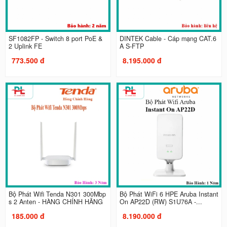
SF1082FP - Switch 8 port PoE &
DINTEK Cable - Cáp mạng CAT.6
2 Uplink FE
A S-FTP
773.500 đ
8.195.000 đ
Bộ Phát Wifi Tenda N301 300Mbp
Bộ Phát WiFi 6 HPE Aruba Instant
s 2 Anten - HÀNG CHÍNH HÃNG
On AP22D (RW) S1U76A -...
185.000 đ
8.190.000 đ