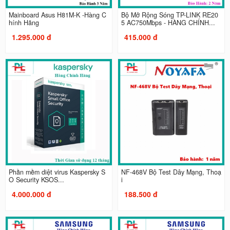
Mainboard Asus H81M-K -Hàng C
Bộ Mở Rộng Sóng TP-LINK RE20
hính Hãng
5 AC750Mbps - HÀNG CHÍNH...
1.295.000 đ
415.000 đ
Phần mềm diệt virus Kaspersky S
NF-468V Bộ Test Dây Mạng, Thoạ
O Security KSOS...
i
4.000.000 đ
188.500 đ