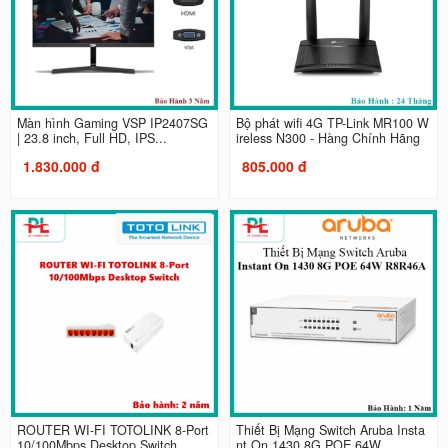
Màn hình Gaming VSP IP2407SG
Bộ phát wifi 4G TP-Link MR100 W
| 23.8 inch, Full HD, IPS...
ireless N300 - Hàng Chính Hãng
1.830.000 đ
805.000 đ
ROUTER WI-FI TOTOLINK 8-Port
Thiết Bị Mạng Switch Aruba Insta
10/100Mbps Desktop Switch
nt On 1430 8G POE 64W...