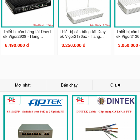
Thiết bị cân bằng tải DrayT
Thiết bị cân bằng tải Drayt
Thiết bị cân 
ek Vigor2928 - Hàng...
ek Vigor2136ax - Hàng...
ek Vigor2136 
6.490.000 đ
3.250.000 đ
3.050.000 
Mới nhất
Bán chạy
Giá