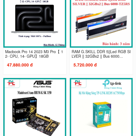
Macbook Pro 14 2023 M3 Pro【 1
RAM G.SKILL DDR 5||Led RGB SI
2- CPU, 14- GPU】18GB
LVER || 32GBx2 || Bus 6000...
47.880.000 đ
5.720.000 đ