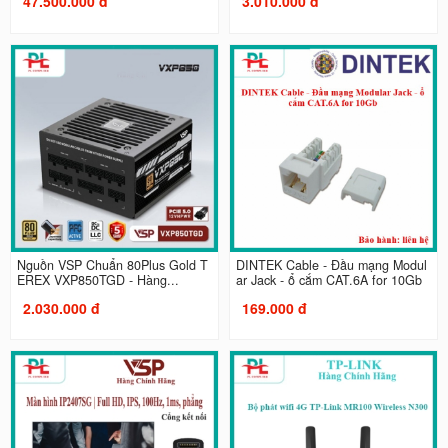
47.500.000 đ
3.010.000 đ
Nguồn VSP Chuẩn 80Plus Gold T
DINTEK Cable - Đầu mạng Modul
EREX VXP850TGD - Hàng...
ar Jack - ổ cắm CAT.6A for 10Gb
2.030.000 đ
169.000 đ