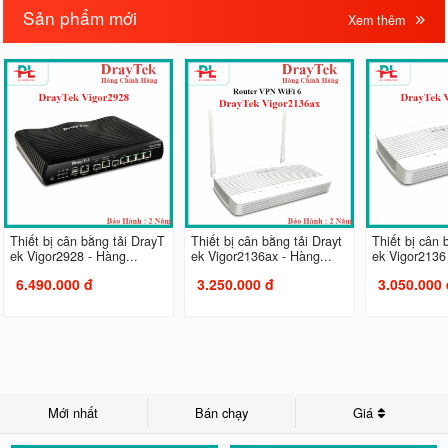
Sản phẩm mới
Xem thêm
Thiết bị cân bằng tải DrayT
Thiết bị cân bằng tải Drayt
Thiết bị cân 
ek Vigor2928 - Hàng...
ek Vigor2136ax - Hàng...
ek Vigor2136 
6.490.000 đ
3.250.000 đ
3.050.000 
Mới nhất
Bán chạy
Giá