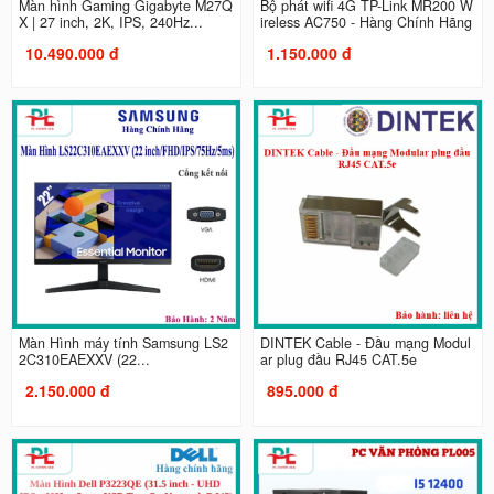
Màn hình Gaming Gigabyte M27Q
Bộ phát wifi 4G TP-Link MR200 W
X | 27 inch, 2K, IPS, 240Hz...
ireless AC750 - Hàng Chính Hãng
10.490.000 đ
1.150.000 đ
Màn Hình máy tính Samsung LS2
DINTEK Cable - Đầu mạng Modul
2C310EAEXXV (22...
ar plug đầu RJ45 CAT.5e
2.150.000 đ
895.000 đ