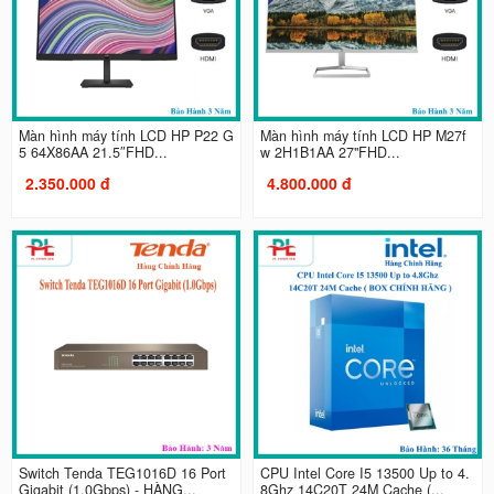
Màn hình máy tính LCD HP P22 G
Màn hình máy tính LCD HP M27f
5 64X86AA 21.5″FHD...
w 2H1B1AA 27"FHD...
2.350.000 đ
4.800.000 đ
Switch Tenda TEG1016D 16 Port
CPU Intel Core I5 13500 Up to 4.
Gigabit (1.0Gbps) - HÀNG...
8Ghz 14C20T 24M Cache (...