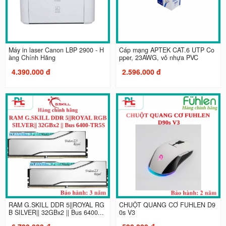
Máy in laser Canon LBP 2900 - H
Cáp mạng APTEK CAT.6 UTP Co
àng Chính Hãng
pper, 23AWG, vỏ nhựa PVC
4.390.000 đ
2.596.000 đ
RAM G.SKILL DDR 5||ROYAL RG
CHUỘT QUANG CƠ FUHLEN D9
B SILVER|| 32GBx2 || Bus 6400...
0s V3