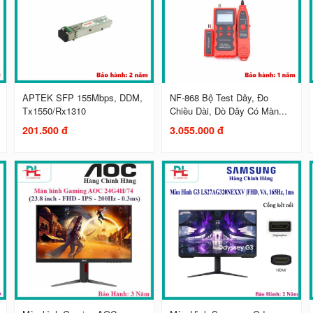
APTEK SFP 155Mbps, DDM,
NF-868 Bộ Test Dây, Đo
Tx1550/Rx1310
Chiều Dài, Dò Dây Có Màn...
201.500 đ
3.055.000 đ