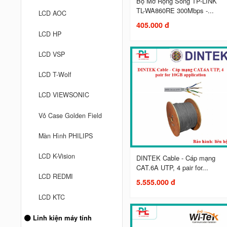
Bộ Mở Rộng Sóng TP-LINK
TL-WA860RE 300Mbps -...
LCD AOC
405.000 đ
LCD HP
LCD VSP
LCD T-Wolf
LCD VIEWSONIC
Vỏ Case Golden Field
Màn Hình PHILIPS
LCD K-Vision
DINTEK Cable - Cáp mạng
CAT.6A UTP, 4 pair for...
LCD REDMI
5.555.000 đ
LCD KTC
Linh kiện máy tính