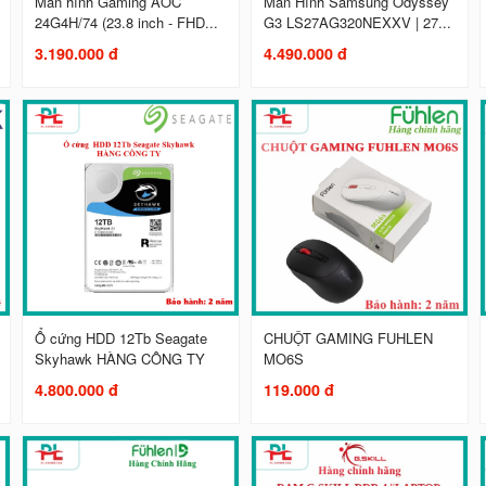
Màn hình Gaming AOC
Màn Hình Samsung Odyssey
24G4H/74 (23.8 inch - FHD...
G3 LS27AG320NEXXV | 27...
3.190.000 đ
4.490.000 đ
Ổ cứng HDD 12Tb Seagate
CHUỘT GAMING FUHLEN
Skyhawk HÀNG CÔNG TY
MO6S
4.800.000 đ
119.000 đ