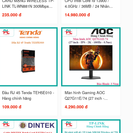
CARD MẠNG WIRELESS TP-
CPU Intel Core I9 13900 /
LINK TL-WN881N 300Mbps...
4.0GHz / 36MB / 24 Nhân...
235.000 đ
14.980.000 đ
Đầu RJ 45 Tenda TEH5E010 -
Màn hình Gaming AOC
Hàng chính hãng
Q27G11E/74 (27 inch -...
109.000 đ
4.290.000 đ