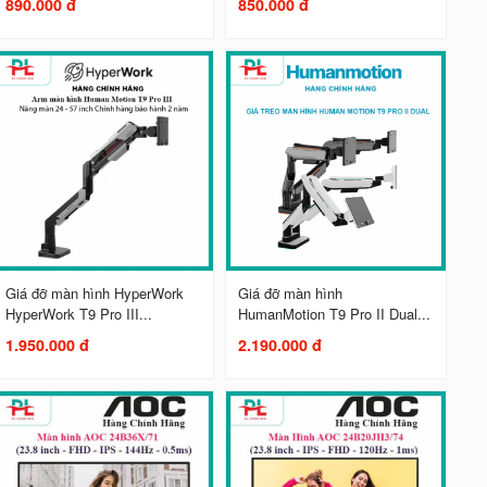
890.000 đ
850.000 đ
Giá đỡ màn hình HyperWork
Giá đỡ màn hình
HyperWork T9 Pro III...
HumanMotion T9 Pro II Dual...
1.950.000 đ
2.190.000 đ