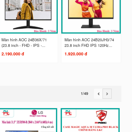
Màn hình AOC 24B36X/71
Màn hình AOC 24B20JH3/74
(23.8 inch - FHD - IPS -...
23.8 inch FHD IPS 120Hz...
2.190.000 đ
1.920.000 đ
1
/49