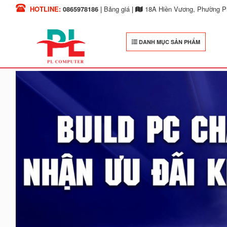
HOTLINE:
0865978186
|
Bảng giá
|
18A Hiền Vương, Phường Ph
DANH MỤC SẢN PHẨM