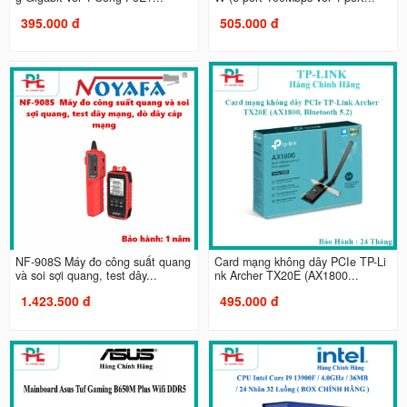
395.000 đ
505.000 đ
NF-908S Máy đo công suất quang
Card mạng không dây PCIe TP-Li
và soi sợi quang, test dây...
nk Archer TX20E (AX1800...
1.423.500 đ
495.000 đ