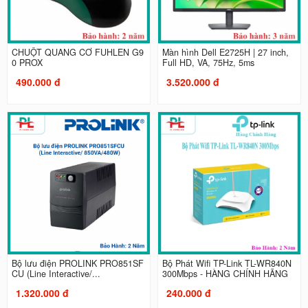
CHUỘT QUANG CƠ FUHLEN G9
Màn hình Dell E2725H | 27 inch,
0 PROX
Full HD, VA, 75Hz, 5ms
490.000 đ
3.520.000 đ
Bộ lưu điện PROLINK PRO851SF
Bộ Phát Wifi TP-Link TL-WR840N
CU (Line Interactive/...
300Mbps - HÀNG CHÍNH HÃNG
1.320.000 đ
240.000 đ