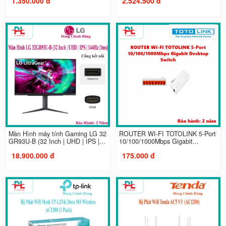
1.350.000 đ
2.524.500 đ
Màn Hình máy tính Gaming LG 32
ROUTER WI-FI TOTOLINK 5-Port
GR93U-B (32 Inch | UHD | IPS |...
10/100/1000Mbps Gigabit...
18.900.000 đ
175.000 đ