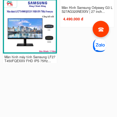
Màn hình máy tính Samsung LF27
Màn Hình Samsung Odyssey G3 L
T450FQEXXV FHD IPS 75Hz...
S27AG320NEXXV | 27 inch...
2.990.000 đ
4.490.000 đ