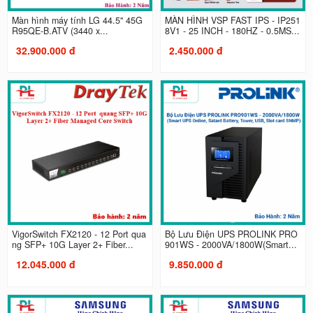
Màn hình máy tính LG 44.5" 45G
MÀN HÌNH VSP FAST IPS - IP251
R95QE-B.ATV (3440 x...
8V1 - 25 INCH - 180HZ - 0.5MS...
32.900.000 đ
2.450.000 đ
VigorSwitch FX2120 - 12 Port qua
Bộ Lưu Điện UPS PROLINK PRO
ng SFP+ 10G Layer 2+ Fiber...
901WS - 2000VA/1800W(Smart...
12.045.000 đ
9.850.000 đ