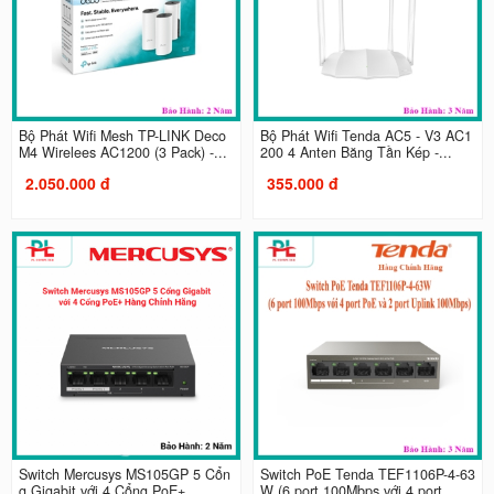
Bộ Phát Wifi Mesh TP-LINK Deco
Bộ Phát Wifi Tenda AC5 - V3 AC1
M4 Wirelees AC1200 (3 Pack) -...
200 4 Anten Băng Tần Kép -...
2.050.000 đ
355.000 đ
Switch Mercusys MS105GP 5 Cổn
Switch PoE Tenda TEF1106P-4-63
g Gigabit với 4 Cổng PoE+...
W (6 port 100Mbps với 4 port...