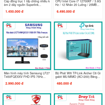
Cáp đồng trục 1 lớp chống nhiễu k
CPU Intel Core i7 12700KF / 3.6G
èm 2 dây nguồn Superlink...
Hz / 12 Nhân 20 Luồng / 25MB...
1.450.000 đ
6.490.000 đ
Màn hình máy tính Samsung LF27
Bộ Phát Wifi TP-Link Archer C6 Gi
T450FQEXXV FHD IPS 75Hz...
gabit MU-MIMO (AC1200) Băng...
2.990.000 đ
480.000 đ