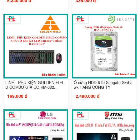
5.340.000 đ
335.000 đ
LINH - PHỤ KIỆN GOLDEN FIEL
Ổ cứng HDD 6Tb Seagate Skyha
D COMBO GIẢ CƠ KM-032...
wk HÀNG CÔNG TY
169.000 đ
2.490.000 đ