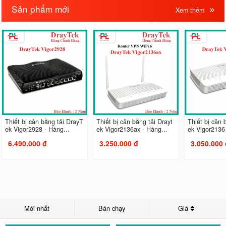
Sản phẩm mới
Xem thêm
Thiết bị cân bằng tải DrayT
Thiết bị cân bằng tải Drayt
Thiết bị cân 
ek Vigor2928 - Hàng...
ek Vigor2136ax - Hàng...
ek Vigor2136 
6.490.000 đ
3.250.000 đ
3.050.000 
Mới nhất
Bán chạy
Giá