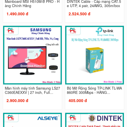
Mainboard MSI H510M-B PRO - H
DINTEK Cable - Cáp mạng CAT.5
àng Chính Hãng
e UTP, 4 pair, 24AWG, 305m/box
1.490.000 đ
2.524.500 đ
Màn hình máy tính Samsung LS27
Bộ Mở Rộng Sóng TP-LINK TL-WA
C360EAEXXV | 27 inch, Full...
860RE 300Mbps - HÀNG...
2.900.000 đ
405.000 đ