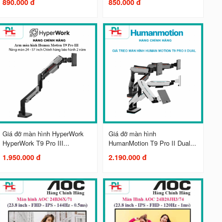
890.000 đ
850.000 đ
Giá đỡ màn hình HyperWork
Giá đỡ màn hình
HyperWork T9 Pro III...
HumanMotion T9 Pro II Dual...
1.950.000 đ
2.190.000 đ