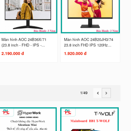
Màn hình AOC 24B36X/71
Màn hình AOC 24B20JH3/74
(23.8 inch - FHD - IPS -...
23.8 inch FHD IPS 120Hz...
2.190.000 đ
1.920.000 đ
1
/49