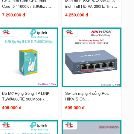
CPU Intel Core CPU Intel
Màn hình VSP VA2728G2 27
Core I5 11600K / 3.9Ghz /...
inch Full HD VA 280Hz 1ms...
7.290.000 đ
4.250.000 đ
Bộ Mở Rộng Sóng TP-LINK
Switch mạng 4 cổng PoE
TL-WA860RE 300Mbps -...
HIKVISION...
405.000 đ
609.000 đ