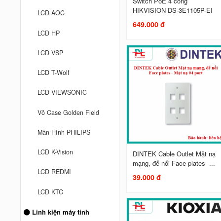
Switch PoE 4 cổng
HIKVISION DS-3E1105P-EI
LCD AOC
649.000 đ
LCD HP
LCD VSP
LCD T-Wolf
LCD VIEWSONIC
Vỏ Case Golden Field
Màn Hình PHILIPS
LCD K-Vision
DINTEK Cable Outlet Mặt nạ
mạng, đế nổi Face plates -...
LCD REDMI
39.000 đ
LCD KTC
Linh kiện máy tính