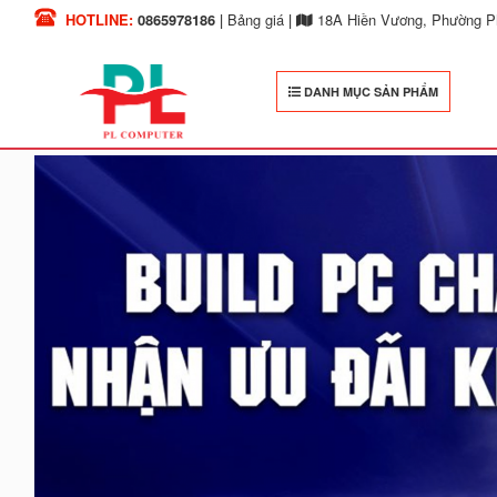
HOTLINE:
0865978186
|
Bảng giá
|
18A Hiền Vương, Phường Ph
DANH MỤC SẢN PHẨM