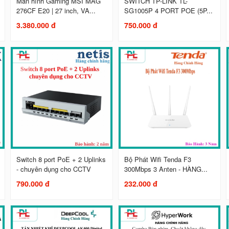
Màn hình Gaming MSI MAG
SWITCH TP-LINK TL-
276CF E20 | 27 inch, VA...
SG1005P 4 PORT POE (5P...
3.380.000 đ
750.000 đ
Switch 8 port PoE + 2 Uplinks
Bộ Phát Wifi Tenda F3
- chuyên dụng cho CCTV
300Mbps 3 Anten - HÀNG...
790.000 đ
232.000 đ