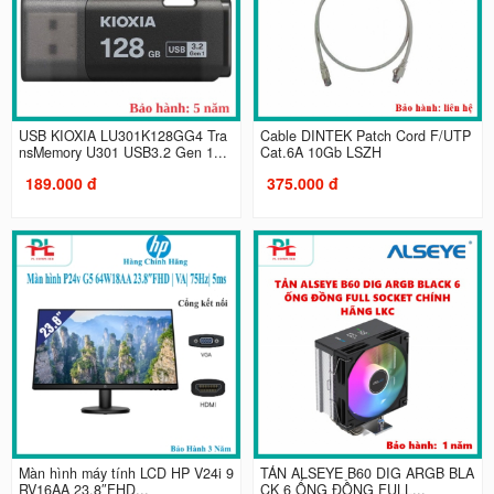
USB KIOXIA LU301K128GG4 Tra
Cable DINTEK Patch Cord F/UTP
nsMemory U301 USB3.2 Gen 1...
Cat.6A 10Gb LSZH
189.000 đ
375.000 đ
Màn hình máy tính LCD HP V24i 9
TẢN ALSEYE B60 DIG ARGB BLA
RV16AA 23.8″FHD...
CK 6 ỐNG ĐỒNG FULL...