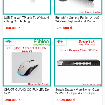
USB Thu wifi TP-Link TL-WN823N
Bàn phím Gaming Fuhlen A120G
- Hàng Chính Hãng
Wireless Keyboard and Mouse
160.000 đ
269.000 đ
CHUỘT QUANG CƠ FUHLEN D9
Switch Draytek VigorSwitch G228
0s V3
2x (24 x 1 Gbps/ 4 x 10 Gbps/...
590.000 đ
6.950.000 đ