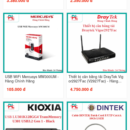
3.380.000 đ
2.350.000 đ
USB WiFi Mercusys MW300UM -
Thiết bị cân bằng tải DrayTek Vig
Hàng Chính Hãng
or2927Fac (V2927Fac) - Hàng...
105.000 đ
4.750.000 đ