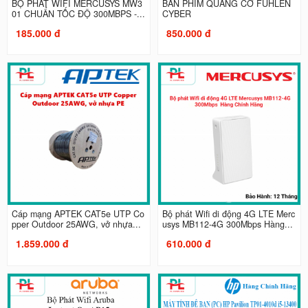
BỘ PHÁT WIFI MERCUSYS MW3
BÀN PHÍM QUANG CƠ FUHLEN
01 CHUẨN TỐC ĐỘ 300MBPS -...
CYBER
185.000 đ
850.000 đ
Cáp mạng APTEK CAT5e UTP Co
Bộ phát Wifi di động 4G LTE Merc
pper Outdoor 25AWG, vở nhựa...
usys MB112-4G 300Mbps Hàng...
1.859.000 đ
610.000 đ