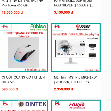
MÁY TÍNH ĐỂ BÀN (PC) HP
RAM G.SKILL DDR 5||Led
Pro Tower 400 G9...
RGB SILVER || 16GBx2 ||...
18.530.000 đ
3.150.000 đ
CHUỘT QUANG CƠ FUHLEN
Màn hình MSI Pro MP243XW
D90s V3
| 23.8 inch, Full HD, IPS...
590.000 đ
2.350.000 đ