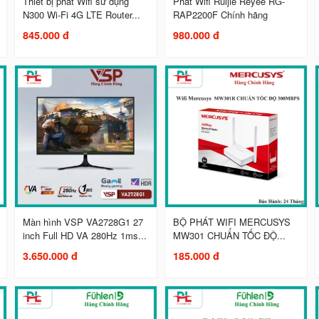
Thiết bị phát Wifi sử dụng
Phát Wifi Ruijie Reyee RG-
N300 Wi-Fi 4G LTE Router...
RAP2200F Chính hãng
845.000 đ
980.000 đ
Màn hình VSP VA2728G1 27
BỘ PHÁT WIFI MERCUSYS
inch Full HD VA 280Hz 1ms...
MW301 CHUẨN TỐC ĐỘ...
3.650.000 đ
185.000 đ