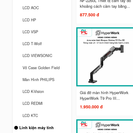
NF-2260L Thiết bị cầm tay đo
khoảng cách cầm tay bằng...
LCD AOC
877.500 đ
LCD HP
LCD VSP
LCD T-Wolf
LCD VIEWSONIC
Vỏ Case Golden Field
Màn Hình PHILIPS
LCD K-Vision
Giá đỡ màn hình HyperWork
HyperWork T9 Pro III...
LCD REDMI
1.950.000 đ
LCD KTC
Linh kiện máy tính