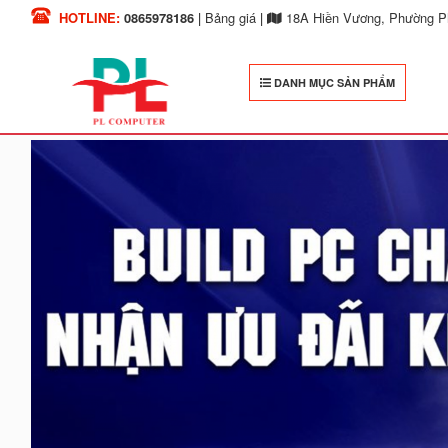
HOTLINE:
0865978186
|
Bảng giá
|
18A Hiền Vương, Phường Ph
DANH MỤC SẢN PHẨM