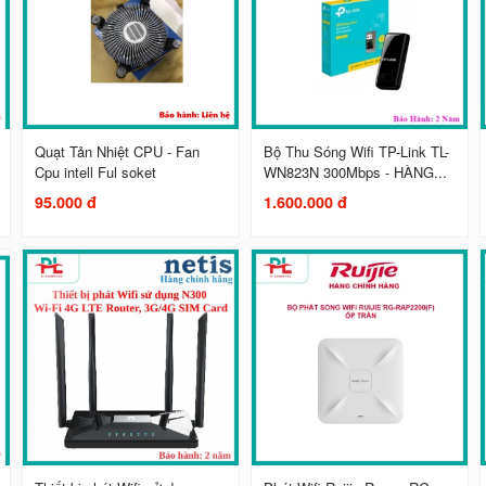
Quạt Tản Nhiệt CPU - Fan
Bộ Thu Sóng Wifi TP-Link TL-
Cpu intell Ful soket
WN823N 300Mbps - HÀNG...
95.000 đ
1.600.000 đ