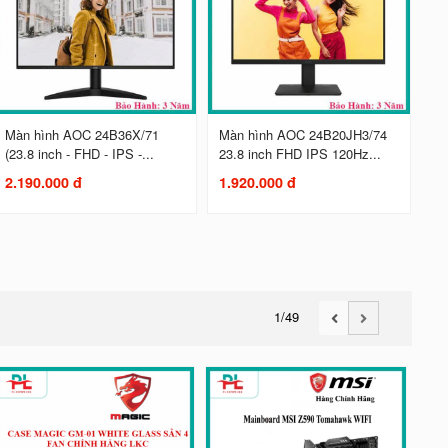
Màn hình AOC 24B36X/71
Màn hình AOC 24B20JH3/74
(23.8 inch - FHD - IPS -...
23.8 inch FHD IPS 120Hz...
2.190.000 đ
1.920.000 đ
1
/49