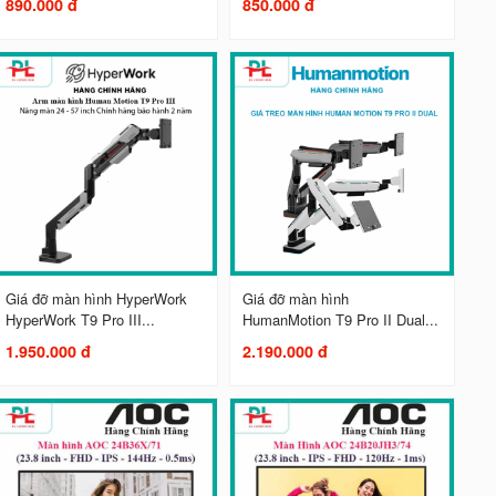
890.000 đ
850.000 đ
Giá đỡ màn hình HyperWork
Giá đỡ màn hình
HyperWork T9 Pro III...
HumanMotion T9 Pro II Dual...
1.950.000 đ
2.190.000 đ