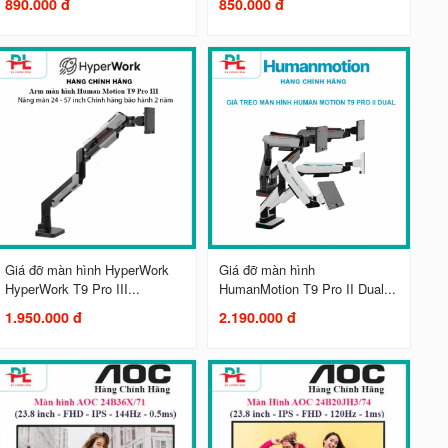
890.000 đ
850.000 đ
Giá đỡ màn hình HyperWork
Giá đỡ màn hình
HyperWork T9 Pro III...
HumanMotion T9 Pro II Dual...
1.950.000 đ
2.190.000 đ