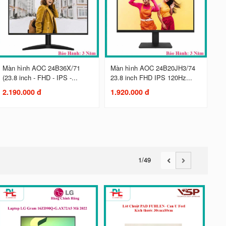
Màn hình AOC 24B36X/71
Màn hình AOC 24B20JH3/74
(23.8 inch - FHD - IPS -...
23.8 inch FHD IPS 120Hz...
2.190.000 đ
1.920.000 đ
1
/49