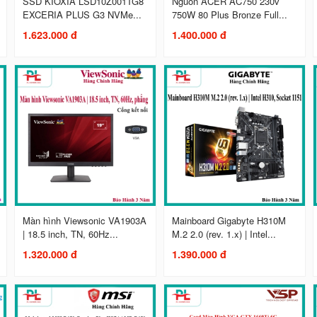
SSD KIOXIA LSD10Z001TG8
Nguồn ACER AC750 230v
EXCERIA PLUS G3 NVMe...
750W 80 Plus Bronze Full...
1.623.000 đ
1.400.000 đ
Màn hình Viewsonic VA1903A
Mainboard Gigabyte H310M
| 18.5 inch, TN, 60Hz...
M.2 2.0 (rev. 1.x) | Intel...
1.320.000 đ
1.390.000 đ