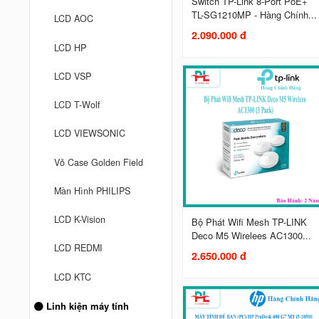
Switch TP-Link 8-Port PoE+
TL-SG1210MP - Hàng Chính...
LCD AOC
2.090.000 đ
LCD HP
LCD VSP
LCD T-Wolf
LCD VIEWSONIC
Vỏ Case Golden Field
Màn Hình PHILIPS
LCD K-Vision
Bộ Phát Wifi Mesh TP-LINK
Deco M5 Wirelees AC1300...
LCD REDMI
2.650.000 đ
LCD KTC
Linh kiện máy tính