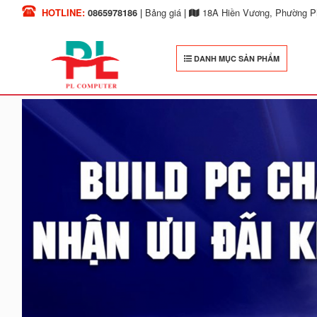
HOTLINE:
0865978186
|
Bảng giá
|
18A Hiền Vương, Phường Ph
DANH MỤC SẢN PHẨM