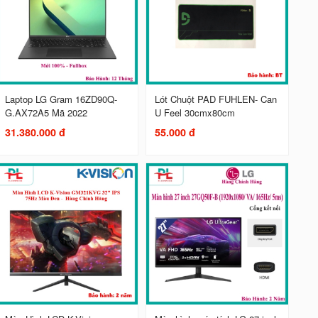
Laptop LG Gram 16ZD90Q-
Lót Chuột PAD FUHLEN- Can
G.AX72A5 Mã 2022
U Feel 30cmx80cm
31.380.000 đ
55.000 đ