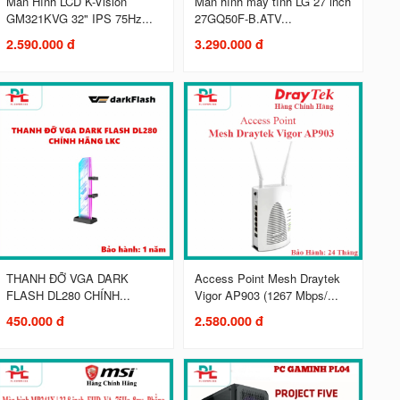
Màn Hình LCD K-Vision
Màn hình máy tính LG 27 inch
GM321KVG 32" IPS 75Hz...
27GQ50F-B.ATV...
2.590.000 đ
3.290.000 đ
THANH ĐỠ VGA DARK
Access Point Mesh Draytek
FLASH DL280 CHÍNH...
Vigor AP903 (1267 Mbps/...
450.000 đ
2.580.000 đ