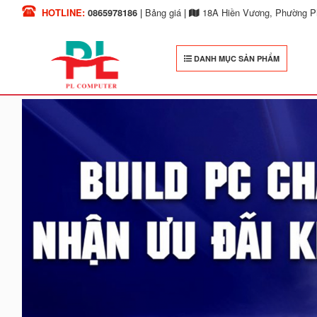
HOTLINE:
0865978186
|
Bảng giá
|
18A Hiền Vương, Phường Ph
DANH MỤC SẢN PHẨM