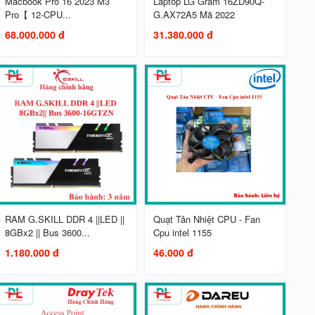
Macbook Pro 16 2023 M3
Laptop LG Gram 16ZD90Q-
Pro【 12-CPU...
G.AX72A5 Mã 2022
68.000.000 đ
31.380.000 đ
RAM G.SKILL DDR 4 ||LED ||
Quạt Tản Nhiệt CPU - Fan
8GBx2 || Bus 3600...
Cpu intel 1155
1.180.000 đ
46.000 đ