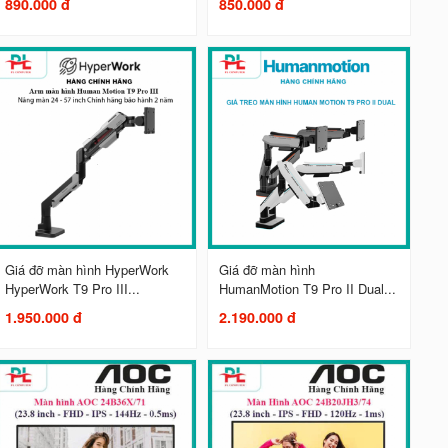
890.000 đ
850.000 đ
Giá đỡ màn hình HyperWork
Giá đỡ màn hình
HyperWork T9 Pro III...
HumanMotion T9 Pro II Dual...
1.950.000 đ
2.190.000 đ