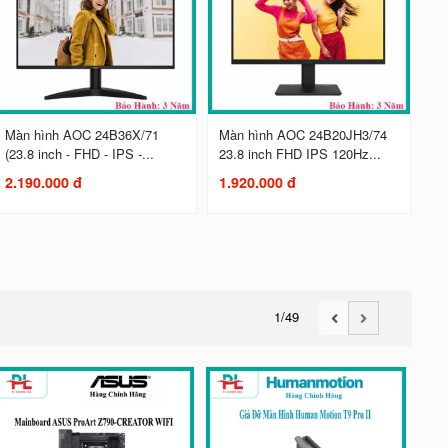
Màn hình AOC 24B36X/71
Màn hình AOC 24B20JH3/74
(23.8 inch - FHD - IPS -...
23.8 inch FHD IPS 120Hz...
2.190.000 đ
1.920.000 đ
1
/49