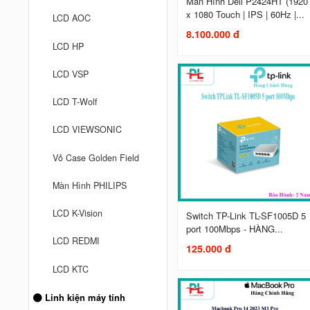
Màn Hình Dell P2424HT (1920
x 1080 Touch | IPS | 60Hz |...
LCD AOC
8.100.000 đ
LCD HP
LCD VSP
LCD T-Wolf
LCD VIEWSONIC
Vỏ Case Golden Field
Màn Hình PHILIPS
LCD K-Vision
Switch TP-Link TL-SF1005D 5
port 100Mbps - HÀNG...
LCD REDMI
125.000 đ
LCD KTC
Linh kiện máy tính