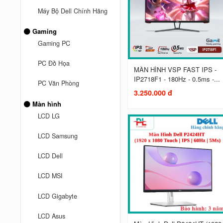
Máy Bộ Dell Chính Hãng
Gaming
Gaming PC
PC Đồ Họa
MÀN HÌNH VSP FAST IPS -
IP2718F1 - 180Hz - 0.5ms -...
PC Văn Phòng
3.250.000 đ
Màn hình
LCD LG
LCD Samsung
LCD Dell
LCD MSI
LCD Gigabyte
LCD Asus