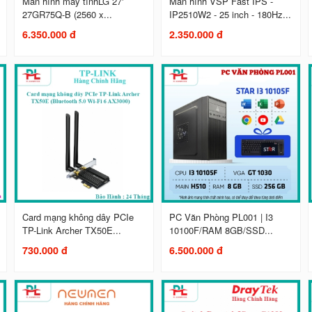
Màn hình máy tínhLG 27'
Màn hình VSP Fast IPS -
27GR75Q-B (2560 x...
IP2510W2 - 25 inch - 180Hz...
6.350.000 đ
2.350.000 đ
Card mạng không dây PCIe
PC Văn Phòng PL001 | I3
TP-Link Archer TX50E...
10100F/RAM 8GB/SSD...
730.000 đ
6.500.000 đ