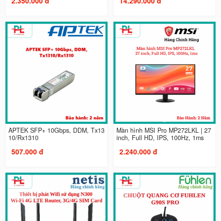
2.350.000 đ
14.290.000 đ
APTEK SFP+ 10Gbps, DDM, Tx13
Màn hình MSI Pro MP272LKL | 27
10/Rx1310
inch, Full HD, IPS, 100Hz, 1ms
507.000 đ
2.240.000 đ