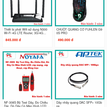
Thiết bị phát Wifi sử dụng N300
CHUỘT QUANG CƠ FUHLEN G9
Wi-Fi 4G LTE Router, 3G/4G...
0S PRO
845.000 đ
490.000 đ
NF-308S Bộ Test Dây, Đo Chiều
Dây nhảy quang DAC SFP+ 10Gb
Dài, Dò Dây Có Màn Hình LCD:...
ps