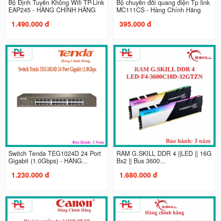
Bộ Định Tuyến Không Wifi TP-Link
Bộ chuyển đổi quang điện Tp link
EAP245 - HÀNG CHÍNH HÃNG
MC111CS - Hàng Chính Hãng
1.490.000 đ
395.000 đ
Switch Tenda TEG1024D 24 Port
RAM G.SKILL DDR 4 ||LED || 16G
Gigabit (1.0Gbps) - HÀNG...
Bx2 || Bus 3600...
1.230.000 đ
1.680.000 đ