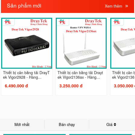
Sản phẩm mới
Xem thêm
Thiết bị cân bằng tải DrayT
Thiết bị cân bằng tải Drayt
Thiết bị cân 
ek Vigor2928 - Hàng...
ek Vigor2136ax - Hàng...
ek Vigor2136 
6.490.000 đ
3.250.000 đ
3.050.000 
Mới nhất
Bán chạy
Giá