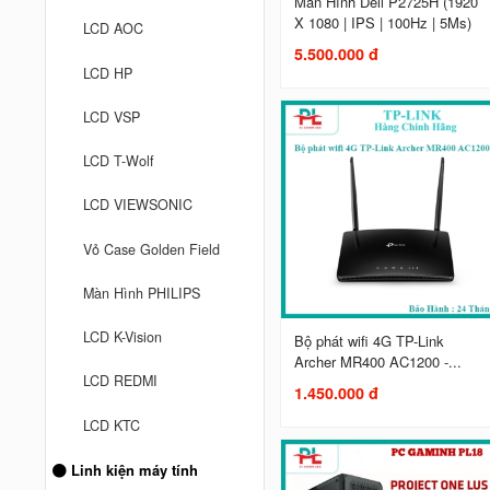
Màn Hình Dell P2725H (1920
X 1080 | IPS | 100Hz | 5Ms)
LCD AOC
5.500.000 đ
LCD HP
LCD VSP
LCD T-Wolf
LCD VIEWSONIC
Vỏ Case Golden Field
Màn Hình PHILIPS
LCD K-Vision
Bộ phát wifi 4G TP-Link
Archer MR400 AC1200 -...
LCD REDMI
1.450.000 đ
LCD KTC
Linh kiện máy tính