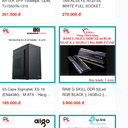
APTEK SFP 155Mbps, DDM,
TẢN ALSEYE N120-SE
Tx1550/Rx1310
WHITE FULL SOCKET...
201.500 đ
270.000 đ
Vỏ Case Xigmatek XS-19
RAM G.SKILL DDR 5||Led
(EN44380) - M-ATX - Hàng...
RGB BLACK || 16GBx2 ||...
185.000 đ
3.900.000 đ