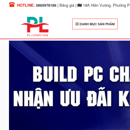
HOTLINE:
0865978186
|
Bảng giá
|
18A Hiền Vương, Phường Ph
DANH MỤC SẢN PHẨM