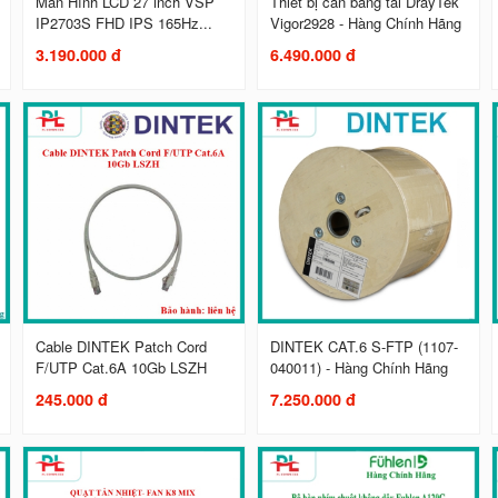
Màn Hình LCD 27 inch VSP
Thiết bị cân bằng tải DrayTek
IP2703S FHD IPS 165Hz...
Vigor2928 - Hàng Chính Hãng
3.190.000 đ
6.490.000 đ
Cable DINTEK Patch Cord
DINTEK CAT.6 S-FTP (1107-
F/UTP Cat.6A 10Gb LSZH
040011) - Hàng Chính Hãng
245.000 đ
7.250.000 đ