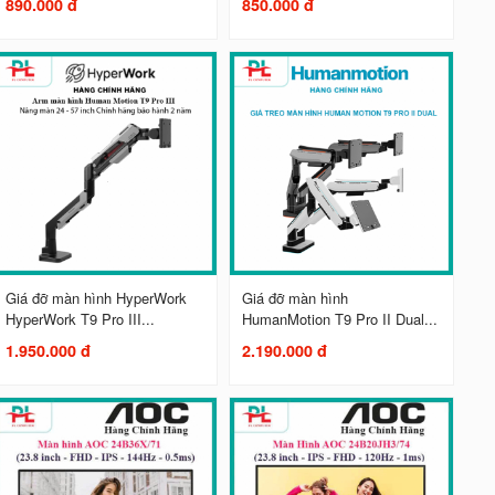
890.000 đ
850.000 đ
Giá đỡ màn hình HyperWork
Giá đỡ màn hình
HyperWork T9 Pro III...
HumanMotion T9 Pro II Dual...
1.950.000 đ
2.190.000 đ