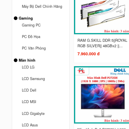
Máy Bộ Dell Chính Hãng
Gaming
Gaming PC
PC Đồ Họa
RAM G.SKILL DDR 5||ROYAL
RGB SILVER|| 48GBx2 ||...
PC Văn Phòng
7.960.000 đ
Màn hình
LCD LG
LCD Samsung
LCD Dell
LCD MSI
LCD Gigabyte
LCD Asus