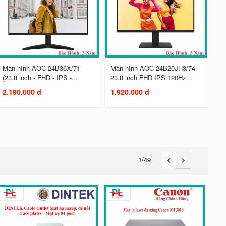
Màn hình AOC 24B36X/71
Màn hình AOC 24B20JH3/74
(23.8 inch - FHD - IPS -...
23.8 inch FHD IPS 120Hz...
2.190.000 đ
1.920.000 đ
1
/49