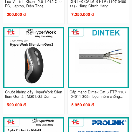
Loa Vi Tính Kisonli 2.0 T-012 Cho
DINTEK CAT.6 S-FTP (1107-0400
PC, Laptop, Điện Thoại
11) - Hàng Chính Hãng
200.000 đ
7.250.000 đ
Chuột không dây HyperWork Silen
Cáp mạng Dintek Cat 6 FTP 1107
tium Gen 2 | MS01.G2 Đen -...
-04011 305m bọc nhôm chống...
529.000 đ
5.950.000 đ