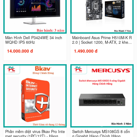
Màn Hình Dell P3424WE 34 inch
Mainboard Asus Prime H510M-K R
WQHD IPS 60Hz
2.0 | Socket 1200, M-ATX, 2 khe...
14.000.000 đ
1.490.000 đ
Phần mềm diệt virus Bkav Pro Inte
Switch Mercusys MS108GS 8 cổn
rnet security (1PC/12T) - Hàng...
g Gigabit Hàng Chính Hãng