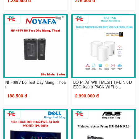
1.280.500 đ
275.000 đ
NF-468V Bộ Test Dây Mạng, Thoạ
BỘ PHÁT WIFI MESH TP-LINK D
i
ECO X20 3 PACK WIFI 6...
188.500 đ
2.990.000 đ