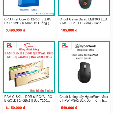
CPU Intel Core i5 12400F / 2.6G
Chuột Game Dareu LM130S LED
Hz / 18MB / 6 Nhân 12 Luồng (...
7 Màu ( Có LED Viền) - Hàng...
3.490.000 đ
105.000 đ
RAM G.SKILL DDR 5||ROYAL RG
Chuột không dây HyperWork Macr
B GOLD|| 24GBx2 || Bus 7200...
o HPW-MS02-BLK Đen - Chính...
6.150.000 đ
549.000 đ