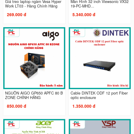
Giá treo laptop ngàm Vesa Hyper
Màn Hình 32 inch Viewsonic VX32
Work LT03 - Hàng Chính Hãng
19-PC-MHD...
269.000 đ
5.340.000 đ
NGUỒN AIGO GP650 APFC 80 B
Cable DINTEK ODF 12 port Fiber
ZONE CHÍNH HÃNG
optic enclosure
850.000 đ
1.350.000 đ