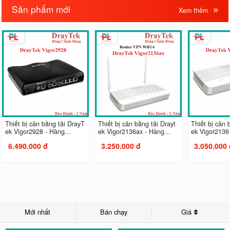
Sản phẩm mới
Xem thêm
Thiết bị cân bằng tải DrayT
Thiết bị cân bằng tải Drayt
Thiết bị cân 
ek Vigor2928 - Hàng...
ek Vigor2136ax - Hàng...
ek Vigor2136 
6.490.000 đ
3.250.000 đ
3.050.000 
Mới nhất
Bán chạy
Giá