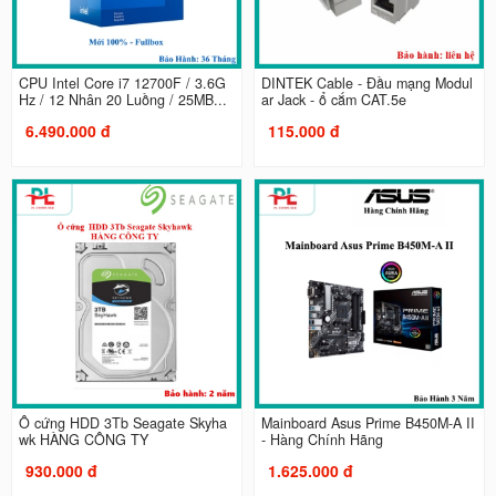
CPU Intel Core i7 12700F / 3.6G
DINTEK Cable - Đầu mạng Modul
Hz / 12 Nhân 20 Luồng / 25MB...
ar Jack - ổ cắm CAT.5e
6.490.000 đ
115.000 đ
Ổ cứng HDD 3Tb Seagate Skyha
Mainboard Asus Prime B450M-A II
wk HÀNG CÔNG TY
- Hàng Chính Hãng
930.000 đ
1.625.000 đ