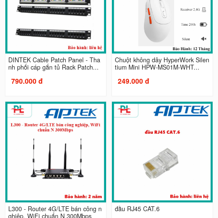
DINTEK Cable Patch Panel - Tha
Chuột không dây HyperWork Silen
nh phối cáp gắn tủ Rack Patch...
tium Mini HPW-MS01M-WHT...
790.000 đ
249.000 đ
L300 - Router 4G/LTE bán công n
đầu RJ45 CAT.6
ghiệp, WiFi chuẩn N 300Mbps