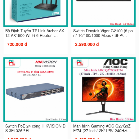
Bộ Định Tuyến TP-Link Archer AX
Switch Draytek Vigor G2100 (8 po
12 AX1500 Wi-Fi 6 Router -...
rt/ 10/100/1000 Mbps / SFP/...
720.000 đ
2.590.000 đ
Switch PoE 24 cổng HIKVISION D
Màn hình Gaming AOC Q27G3Z
S-3E1326P-EI
E/74 (27 inch/ 2K/ IPS/ 240Hz/...