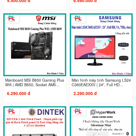
4.500.000 đ
6.490.000 đ
Mainboard MSI B650 Gaming Plus
Màn hình máy tính Samsung LS24
Wifi | AMD B650, Socket AM5...
C360EAEXXV | 24", Full HD...
6.290.000 đ
2.290.000 đ