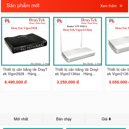
Sản phẩm mới
Xem thêm
Thiết bị cân bằng tải DrayT
Thiết bị cân bằng tải Drayt
Thiết bị cân 
ek Vigor2928 - Hàng...
ek Vigor2136ax - Hàng...
ek Vigor2136 
6.490.000 đ
3.250.000 đ
3.050.000 
Mới nhất
Bán chạy
Giá