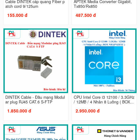
Cable DINTEK cáp quang Fiber p
APTEK Media Converter Gigabit,
atch cord 9/125um
Tx850/Rx850
155.000 đ
487.500 đ
DINTEK Cable - Đầu mạng Modul
CPU Intel Core i3 12100 / 3.3GHz
ar plug RJ45 CAT.6 S-FTP
/ 12MB / 4 Nhân 8 Luồng ( BOX...
1.850.000 đ
2.950.000 đ