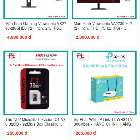
Màn hình Gaming Viewsonic VX27
Màn Hình Viewsonic VA2730-H-2
80-2K-SHDJ | 27 inch, 2K, IPS...
(27 inch, FHD, 75Hz, IPS) -...
4.980.000 đ
2.800.000 đ
Thẻ Nhớ MicroSD Hikvision C1 V3
Bộ Phát Wifi TP-Link TL-WR841N
0 32GB - 92Mb/s Box Class10...
300Mbps - HÀNG CHÍNH HÃNG
250.000 đ
265.000 đ