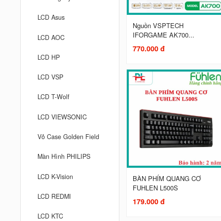
LCD Asus
Nguồn VSPTECH
IFORGAME AK700...
LCD AOC
770.000 đ
LCD HP
LCD VSP
LCD T-Wolf
LCD VIEWSONIC
Vỏ Case Golden Field
Màn Hình PHILIPS
LCD K-Vision
BÀN PHÍM QUANG CƠ
FUHLEN L500S
LCD REDMI
179.000 đ
LCD KTC