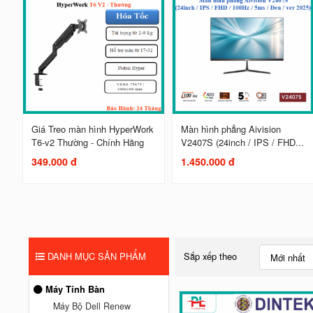
Giá Treo màn hình HyperWork
Màn hình phẳng Aivision
T6-v2 Thường - Chính Hãng
V2407S (24inch / IPS / FHD...
349.000 đ
1.450.000 đ
DANH MỤC SẢN PHẨM
Sắp xếp theo
Mới nhất
Máy Tính Bàn
Máy Bộ Dell Renew