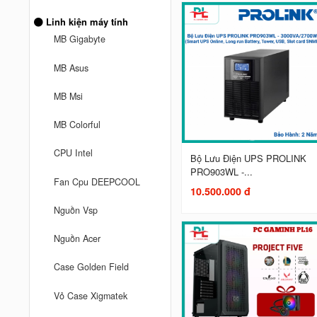
Linh kiện máy tính
MB Gigabyte
MB Asus
MB Msi
MB Colorful
CPU Intel
Bộ Lưu Điện UPS PROLINK
PRO903WL -...
Fan Cpu DEEPCOOL
10.500.000 đ
Nguồn Vsp
Nguồn Acer
Case Golden Field
Vỏ Case Xigmatek