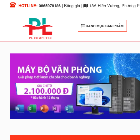
HOTLINE:
0865978186
|
Bảng giá
|
18A Hiền Vương, Phường Ph
DANH MỤC SẢN PHẨM