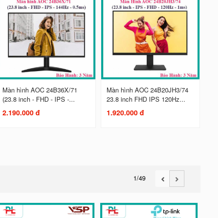
Màn hình AOC 24B36X/71
Màn hình AOC 24B20JH3/74
(23.8 inch - FHD - IPS -...
23.8 inch FHD IPS 120Hz...
2.190.000 đ
1.920.000 đ
1
/49