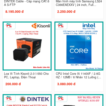
DINTEK Cable - Cáp mạng CAT.6
Màn hình máy tính Samsung LS24
A S-FTP
C366EAEXXV | 24 inch, Full...
8.195.000 đ
2.250.000 đ
Loa Vi Tính Kisonli 2.0 I-550 Cho
CPU Intel Core I5 11400F / 2.6G
PC, Laptop, Điện Thoại
HZ / 12MB / 6 Nhân 12 Luồng (...
200.000 đ
3.080.000 đ