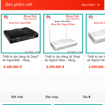
Sản phẩm mới
Xem thêm
Thiết bị cân bằng tải DrayT
Thiết bị cân bằng tải Drayt
Thiết bị cân 
ek Vigor2928 - Hàng...
ek Vigor2136ax - Hàng...
ek Vigor2136 
6.490.000 đ
3.250.000 đ
3.050.000 
Mới nhất
Bán chạy
Giá