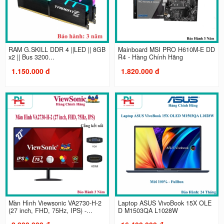
RAM G.SKILL DDR 4 ||LED || 8GB
Mainboard MSI PRO H610M-E DD
x2 || Bus 3200...
R4 - Hàng Chính Hãng
1.150.000 đ
1.820.000 đ
Màn Hình Viewsonic VA2730-H-2
Laptop ASUS VivoBook 15X OLE
(27 inch, FHD, 75Hz, IPS) -...
D M1503QA L1028W