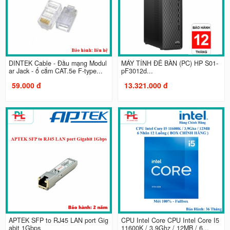
DINTEK Cable - Đầu mạng Modul
MÁY TÍNH ĐỂ BÀN (PC) HP S01-
ar Jack - ổ cắm CAT.5e F-type...
pF3012d...
59.000 đ
13.321.000 đ
APTEK SFP to RJ45 LAN port Gig
CPU Intel Core CPU Intel Core I5
abit 1Gbps
11600K / 3.9Ghz / 12MB / 6...