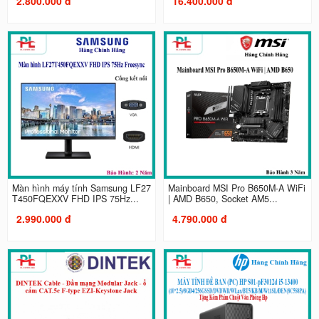
2.800.000 đ
16.400.000 đ
Màn hình máy tính Samsung LF27
Mainboard MSI Pro B650M-A WiFi
T450FQEXXV FHD IPS 75Hz...
| AMD B650, Socket AM5...
2.990.000 đ
4.790.000 đ