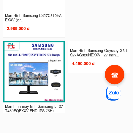
Màn Hình Samsung LS27C310EA
Màn Hình máy tính Samsung LS2
EXXV (27...
7C330GAEXXV | 27 inch, Full...
2.989.000 đ
2.990.000 đ
Màn hình máy tính Samsung LF27
Màn Hình Samsung Odyssey G3 L
T450FQEXXV FHD IPS 75Hz...
S27AG320NEXXV | 27 inch...
2.990.000 đ
4.490.000 đ