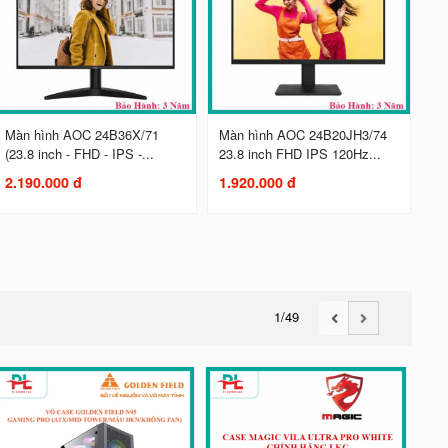
Màn hình AOC 24B36X/71
Màn hình AOC 24B20JH3/74
(23.8 inch - FHD - IPS -...
23.8 inch FHD IPS 120Hz...
2.190.000 đ
1.920.000 đ
1
/49