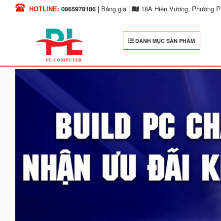
HOTLINE:
0865978186
|
Bảng giá
|
18A Hiền Vương, Phường Ph
DANH MỤC SẢN PHẨM