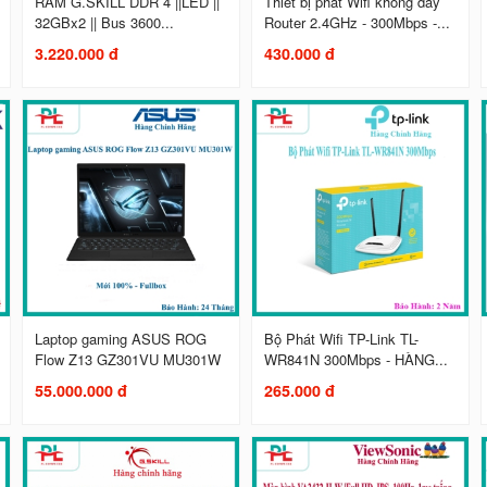
RAM G.SKILL DDR 4 ||LED ||
Thiết bị phát Wifi không dây
32GBx2 || Bus 3600...
Router 2.4GHz - 300Mbps -...
3.220.000 đ
430.000 đ
Laptop gaming ASUS ROG
Bộ Phát Wifi TP-Link TL-
Flow Z13 GZ301VU MU301W
WR841N 300Mbps - HÀNG...
55.000.000 đ
265.000 đ