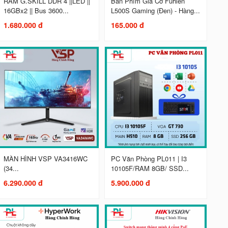
RAM G.SKILL DDR 4 ||LED ||
Bàn Phím Giả Cơ Fuhlen
16GBx2 || Bus 3600...
L500S Gaming (Đen) - Hàng...
1.680.000 đ
165.000 đ
MÀN HÌNH VSP VA3416WC
PC Văn Phòng PL011 | I3
(34...
10105F/RAM 8GB/ SSD...
6.290.000 đ
5.900.000 đ