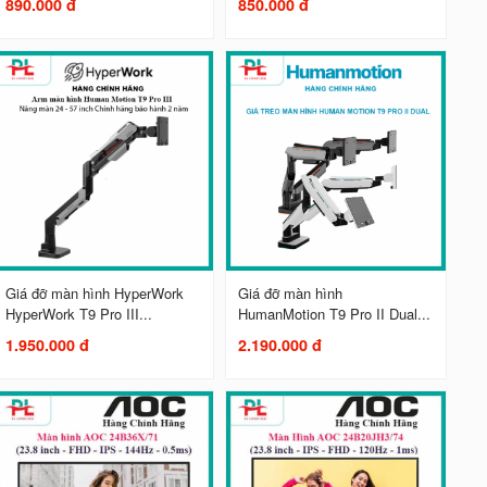
890.000 đ
850.000 đ
Giá đỡ màn hình HyperWork
Giá đỡ màn hình
HyperWork T9 Pro III...
HumanMotion T9 Pro II Dual...
1.950.000 đ
2.190.000 đ