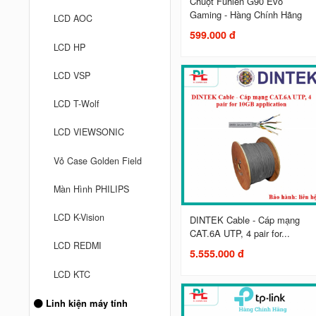
Chuột Fuhlen G90 Evo
Gaming - Hàng Chính Hãng
LCD AOC
599.000 đ
LCD HP
LCD VSP
LCD T-Wolf
LCD VIEWSONIC
Vỏ Case Golden Field
Màn Hình PHILIPS
LCD K-Vision
DINTEK Cable - Cáp mạng
CAT.6A UTP, 4 pair for...
LCD REDMI
5.555.000 đ
LCD KTC
Linh kiện máy tính