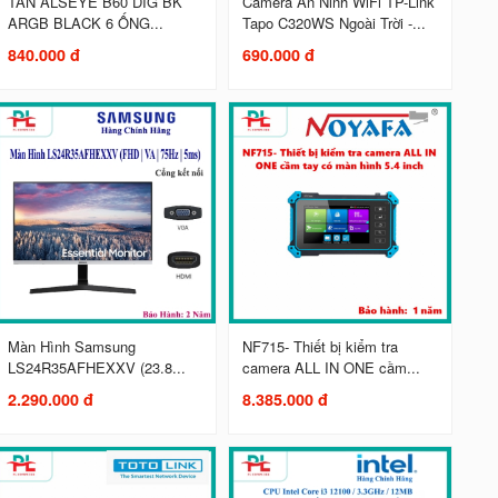
TẢN ALSEYE B60 DIG BK
Camera An Ninh WiFi TP-Link
ARGB BLACK 6 ỐNG...
Tapo C320WS Ngoài Trời -...
840.000 đ
690.000 đ
Màn Hình Samsung
NF715- Thiết bị kiểm tra
LS24R35AFHEXXV (23.8...
camera ALL IN ONE cầm...
2.290.000 đ
8.385.000 đ