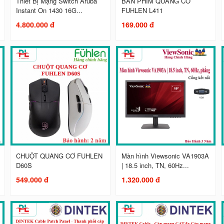
Thiết Bị Mạng Switch Aruba
BÀN PHÍM QUANG CƠ
Instant On 1430 16G...
FUHLEN L411
4.800.000 đ
169.000 đ
CHUỘT QUANG CƠ FUHLEN
Màn hình Viewsonic VA1903A
D60S
| 18.5 inch, TN, 60Hz...
549.000 đ
1.320.000 đ