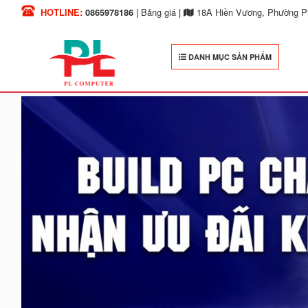
HOTLINE:
0865978186
|
Bảng giá
|
18A Hiền Vương, Phường Ph
DANH MỤC SẢN PHẨM