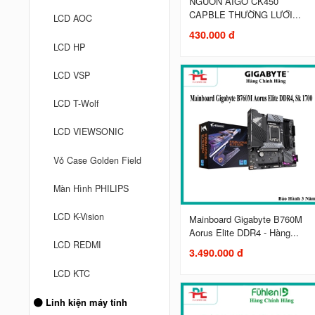
NGUỒN AIGO CK450
CAPBLE THƯỜNG LƯỚI...
LCD AOC
430.000 đ
LCD HP
LCD VSP
LCD T-Wolf
LCD VIEWSONIC
Vỏ Case Golden Field
Màn Hình PHILIPS
LCD K-Vision
Mainboard Gigabyte B760M
Aorus Elite DDR4 - Hàng...
LCD REDMI
3.490.000 đ
LCD KTC
Linh kiện máy tính