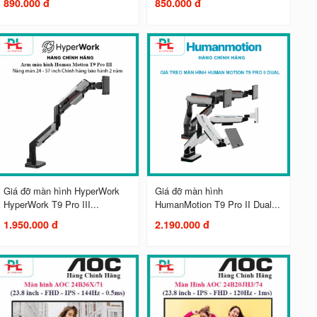
890.000 đ
850.000 đ
Giá đỡ màn hình HyperWork
Giá đỡ màn hình
HyperWork T9 Pro III...
HumanMotion T9 Pro II Dual...
1.950.000 đ
2.190.000 đ