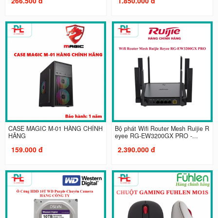
266.500 đ
1.850.000 đ
CASE MAGIC M-01 HÀNG CHÍNH
Bộ phát Wifi Router Mesh Ruijie R
HÃNG
eyee RG-EW3200GX PRO -...
159.000 đ
2.390.000 đ