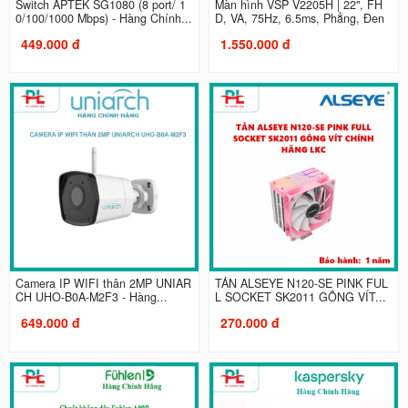
Switch APTEK SG1080 (8 port/ 1
Màn hình VSP V2205H | 22", FH
0/100/1000 Mbps) - Hàng Chính...
D, VA, 75Hz, 6.5ms, Phẳng, Đen
449.000 đ
1.550.000 đ
Camera IP WIFI thân 2MP UNIAR
TẢN ALSEYE N120-SE PINK FUL
CH UHO-B0A-M2F3 - Hàng...
L SOCKET SK2011 GÔNG VÍT...
649.000 đ
270.000 đ