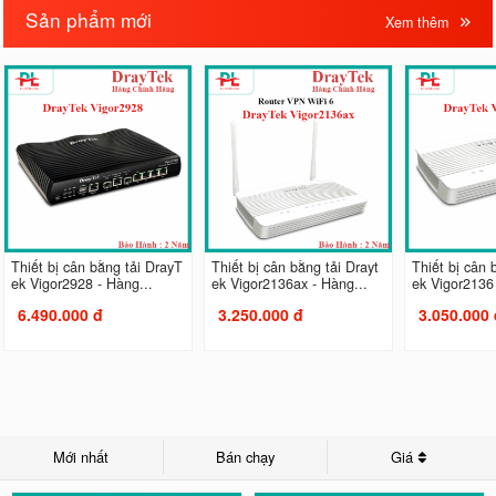
Sản phẩm mới
Xem thêm
Thiết bị cân bằng tải DrayT
Thiết bị cân bằng tải Drayt
Thiết bị cân 
ek Vigor2928 - Hàng...
ek Vigor2136ax - Hàng...
ek Vigor2136 
6.490.000 đ
3.250.000 đ
3.050.000 
Mới nhất
Bán chạy
Giá