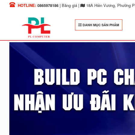
HOTLINE:
0865978186
|
Bảng giá
|
18A Hiền Vương, Phường Ph
DANH MỤC SẢN PHẨM