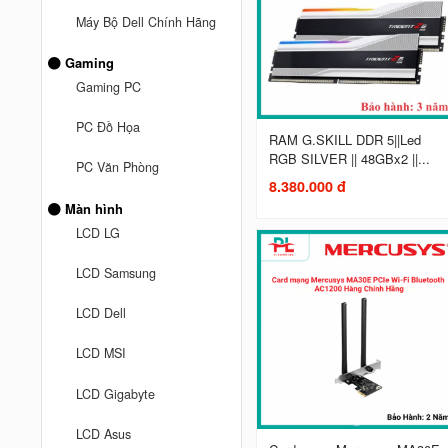
Máy Bộ Dell Chính Hãng
Gaming
Gaming PC
PC Đồ Họa
RAM G.SKILL DDR 5||Led
RGB SILVER || 48GBx2 ||...
PC Văn Phòng
8.380.000 đ
Màn hình
LCD LG
LCD Samsung
LCD Dell
LCD MSI
LCD Gigabyte
LCD Asus