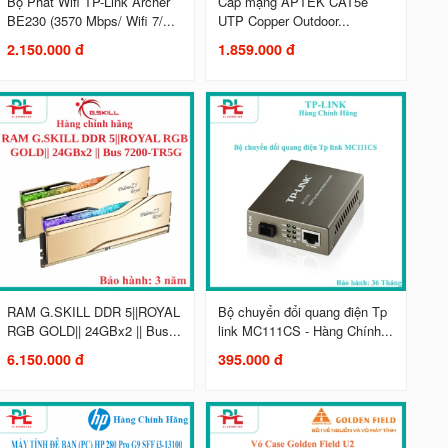
Bộ Phát Wifi TP-Link Archer
Cáp mạng APTEK CAT5e
BE230 (3570 Mbps/ Wifi 7/...
UTP Copper Outdoor...
2.150.000 đ
1.859.000 đ
RAM G.SKILL DDR 5||ROYAL
Bộ chuyển đổi quang điện Tp
RGB GOLD|| 24GBx2 || Bus...
link MC111CS - Hàng Chính...
6.150.000 đ
395.000 đ