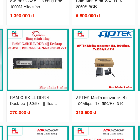
Switch GIGABIT 8 cổng PoE
Card Màn Hình VGA RTX
1000M Hikvision...
2060S 8GB
1.390.000 đ
5.800.000 đ
RAM G.SKILL DDR 4 ||
APTEK Media converter (B),
Desktop || 8GBx1 || Bus...
100Mbps, Tx1550/Rx1310
270.000 đ
318.500 đ