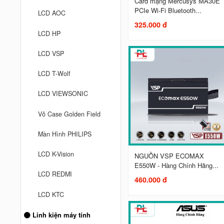
Card mạng Mercusys MA30E
PCIe Wi-Fi Bluetooth...
LCD AOC
325.000 đ
LCD HP
LCD VSP
LCD T-Wolf
LCD VIEWSONIC
Vỏ Case Golden Field
Màn Hình PHILIPS
LCD K-Vision
NGUỒN VSP ECOMAX
E550W - Hàng Chính Hãng...
LCD REDMI
460.000 đ
LCD KTC
Linh kiện máy tính