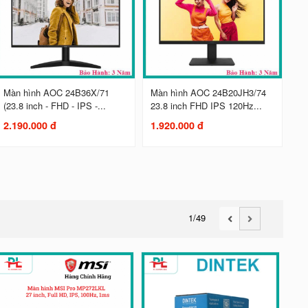
Màn hình AOC 24B36X/71
Màn hình AOC 24B20JH3/74
(23.8 inch - FHD - IPS -...
23.8 inch FHD IPS 120Hz...
2.190.000 đ
1.920.000 đ
1
/49