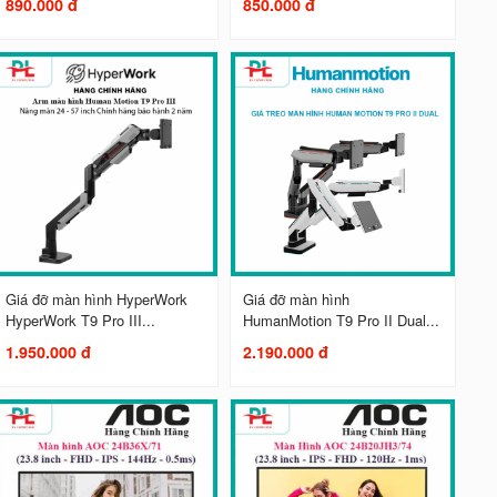
890.000 đ
850.000 đ
Giá đỡ màn hình HyperWork
Giá đỡ màn hình
HyperWork T9 Pro III...
HumanMotion T9 Pro II Dual...
1.950.000 đ
2.190.000 đ