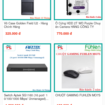
Vỏ Case Golden Field U2 - Hàng
Ổ Cứng HDD 2T WD Purple Chuy
Chính Hãng
ên Camera HÀNG CÔNG TY
325.000 đ
770.000 đ
Switch Aptek SG1160 (16 port/ 1
CHUỘT GAMING FUHLEN MO7S
0/100/1000 Mbps/ Unmanaged)...