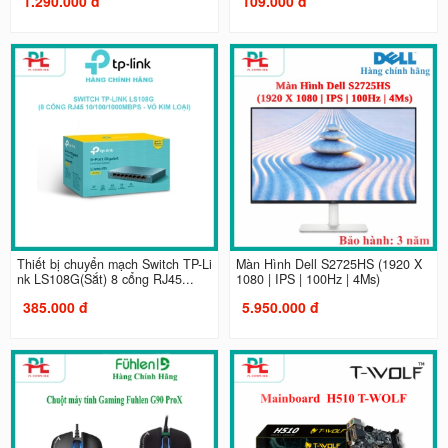
1.290.000 đ
109.000 đ
Thiết bị chuyển mạch Switch TP-Li
Màn Hình Dell S2725HS (1920 X
nk LS108G(Sắt) 8 cổng RJ45...
1080 | IPS | 100Hz | 4Ms)
385.000 đ
5.950.000 đ