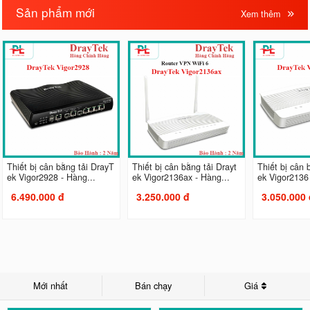
Sản phẩm mới
Xem thêm
Thiết bị cân bằng tải DrayT
Thiết bị cân bằng tải Drayt
Thiết bị cân 
ek Vigor2928 - Hàng...
ek Vigor2136ax - Hàng...
ek Vigor2136 
6.490.000 đ
3.250.000 đ
3.050.000 
Mới nhất
Bán chạy
Giá