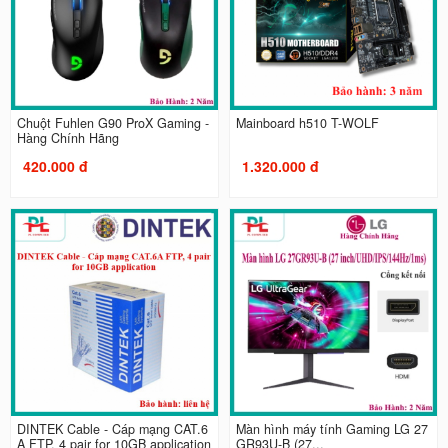
Chuột Fuhlen G90 ProX Gaming -
Mainboard h510 T-WOLF
Hàng Chính Hãng
420.000 đ
1.320.000 đ
DINTEK Cable - Cáp mạng CAT.6
Màn hình máy tính Gaming LG 27
A FTP, 4 pair for 10GB application
GR93U-B (27...