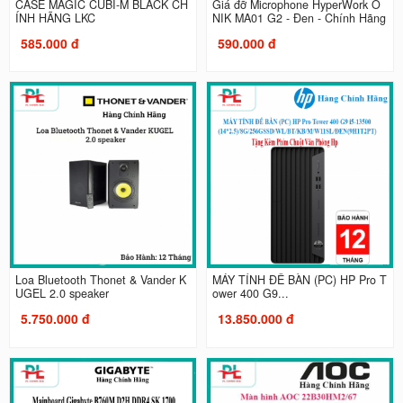
CASE MAGIC CUBI-M BLACK CH
Giá đỡ Microphone HyperWork O
ÍNH HÃNG LKC
NIK MA01 G2 - Đen - Chính Hãng
585.000 đ
590.000 đ
Loa Bluetooth Thonet & Vander K
MÁY TÍNH ĐỂ BÀN (PC) HP Pro T
UGEL 2.0 speaker
ower 400 G9...
5.750.000 đ
13.850.000 đ