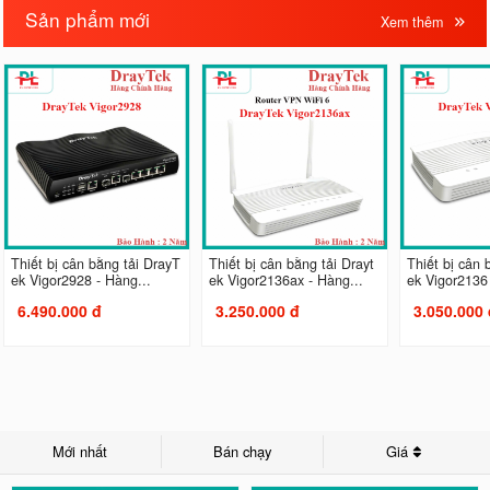
Sản phẩm mới
Xem thêm
Thiết bị cân bằng tải DrayT
Thiết bị cân bằng tải Drayt
Thiết bị cân 
ek Vigor2928 - Hàng...
ek Vigor2136ax - Hàng...
ek Vigor2136 
6.490.000 đ
3.250.000 đ
3.050.000 
Mới nhất
Bán chạy
Giá