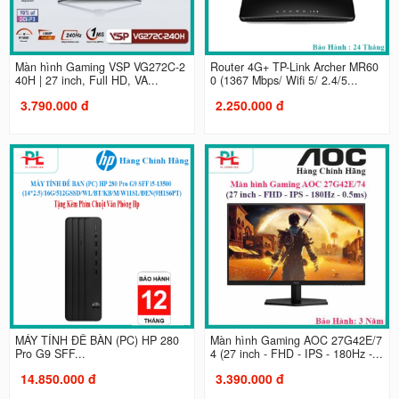
Màn hình Gaming VSP VG272C-2
Router 4G+ TP-Link Archer MR60
40H | 27 inch, Full HD, VA...
0 (1367 Mbps/ Wifi 5/ 2.4/5...
3.790.000 đ
2.250.000 đ
MÁY TÍNH ĐỂ BÀN (PC) HP 280
Màn hình Gaming AOC 27G42E/7
Pro G9 SFF...
4 (27 inch - FHD - IPS - 180Hz -...
14.850.000 đ
3.390.000 đ