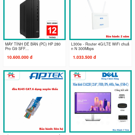
MÁY TÍNH ĐỂ BÀN (PC) HP 280
L300e - Router 4G/LTE WiFi chuẩ
Pro G9 SFF...
n N 300Mbps
10.600.000 đ
1.033.500 đ