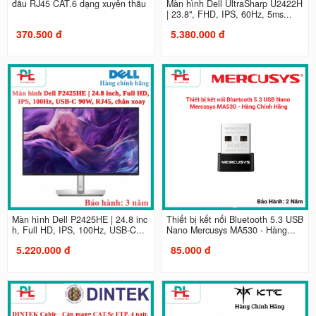
đầu RJ45 CAT.6 dạng xuyên thấu
Màn hình Dell UltraSharp U2422H
| 23.8", FHD, IPS, 60Hz, 5ms...
370.500 đ
5.380.000 đ
Màn hình Dell P2425HE | 24.8 inc
Thiết bị kết nối Bluetooth 5.3 USB
h, Full HD, IPS, 100Hz, USB-C...
Nano Mercusys MA530 - Hàng...
5.220.000 đ
85.000 đ