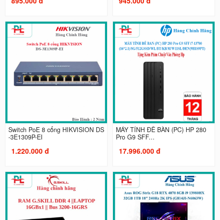
895.000 đ
945.000 đ
Switch PoE 8 cổng HIKVISION DS
MÁY TÍNH ĐỂ BÀN (PC) HP 280
-3E1309P-EI
Pro G9 SFF...
1.220.000 đ
17.996.000 đ