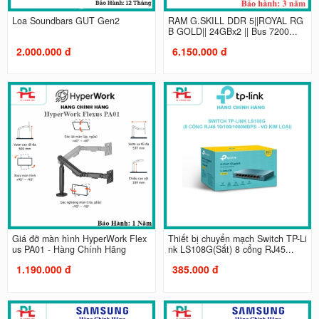
Loa Soundbars GUT Gen2
RAM G.SKILL DDR 5||ROYAL RG
B GOLD|| 24GBx2 || Bus 7200...
2.000.000 đ
6.150.000 đ
Giá đỡ màn hình HyperWork Flex
Thiết bị chuyển mạch Switch TP-Li
us PA01 - Hàng Chính Hãng
nk LS108G(Sắt) 8 cổng RJ45...
1.190.000 đ
385.000 đ