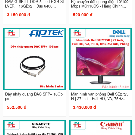
RAM G.SKILL DDR 5||Led RGB SI
Bộ chuyển đổi quang điện 10/100
LVER || 16GBx2 || Bus 6400...
Mbps MC110CS - Hàng Chính...
3.150.000 đ
520.000 đ
Dây nhảy quang DAC SFP+ 10Gb
Màn hình văn phòng Dell SE2725
ps
H | 27 inch, Full HD, VA, 75Hz...
552.500 đ
3.430.000 đ