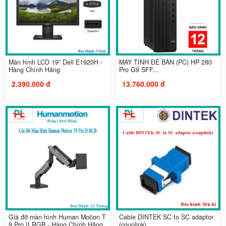
Màn hình LCD 19” Dell E1920H -
MÁY TÍNH ĐỂ BÀN (PC) HP 280
Hàng Chính Hãng
Pro G9 SFF...
2.390.000 đ
13.760.000 đ
Giá đỡ màn hình Human Motion T
Cable DINTEK SC to SC adaptor
9 Pro II RGB - Hàng Chính Hãng
(couplink)