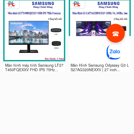
Màn hình máy tính Samsung LF27
Màn Hình Samsung Odyssey G3 L
T450FQEXXV FHD IPS 75Hz...
S27AG320NEXXV | 27 inch...
2.990.000 đ
4.490.000 đ