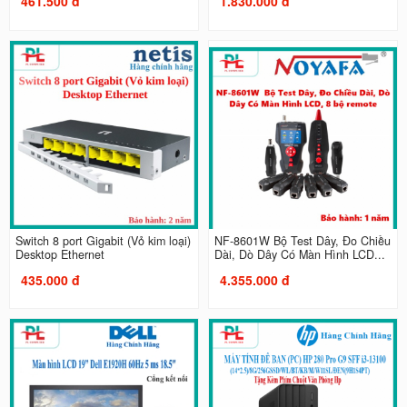
461.500 đ
1.830.000 đ
Switch 8 port Gigabit (Vỏ kim loại)
NF-8601W Bộ Test Dây, Đo Chiều
Desktop Ethernet
Dài, Dò Dây Có Màn Hình LCD...
435.000 đ
4.355.000 đ