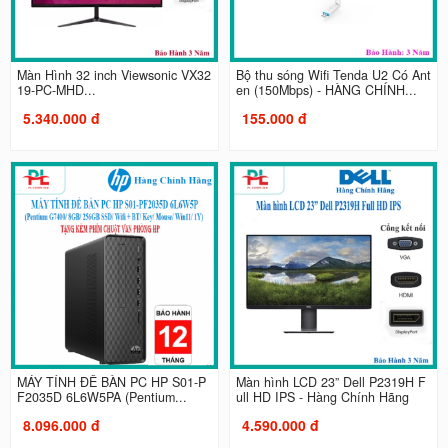
Màn Hình 32 inch Viewsonic VX32
Bộ thu sóng Wifi Tenda U2 Có Ant
19-PC-MHD...
en (150Mbps) - HÀNG CHÍNH...
5.340.000 đ
155.000 đ
MÁY TÍNH ĐỂ BÀN PC HP S01-P
Màn hình LCD 23” Dell P2319H F
F2035D 6L6W5PA (Pentium...
ull HD IPS - Hàng Chính Hãng
8.096.000 đ
4.590.000 đ