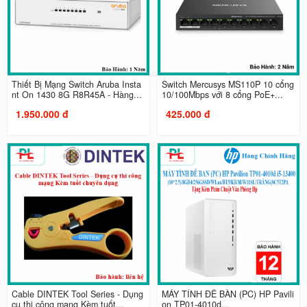
Thiết Bị Mạng Switch Aruba Insta
Switch Mercusys MS110P 10 cổng
nt On 1430 8G R8R45A - Hàng...
10/100Mbps với 8 cổng PoE+...
1.950.000 đ
425.000 đ
Cable DINTEK Tool Series - Dụng
MÁY TÍNH ĐỂ BÀN (PC) HP Pavili
cụ thi công mạng Kèm tuốt...
on TP01-4010d...