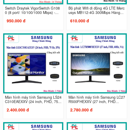
Switch Draytek VigorSwitch G108
Bộ phát Wifi di động 4G LTE Merc
0 (8 port/ 10/100/1000 Mbps) -...
usys MB112-4G 300Mbps Hàng...
950.000 đ
610.000 đ
Màn hình máy tính Samsung LS24
Màn hình máy tính Samsung LC27
C310EAEXXV (24 inch, FHD, 75...
R500FHEXXV (27 inch, FHD...
2.400.000 đ
2.780.000 đ