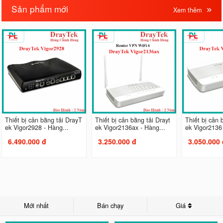
Sản phẩm mới
Xem thêm
Thiết bị cân bằng tải DrayT
Thiết bị cân bằng tải Drayt
Thiết bị cân 
ek Vigor2928 - Hàng...
ek Vigor2136ax - Hàng...
ek Vigor2136 
6.490.000 đ
3.250.000 đ
3.050.000 
Mới nhất
Bán chạy
Giá