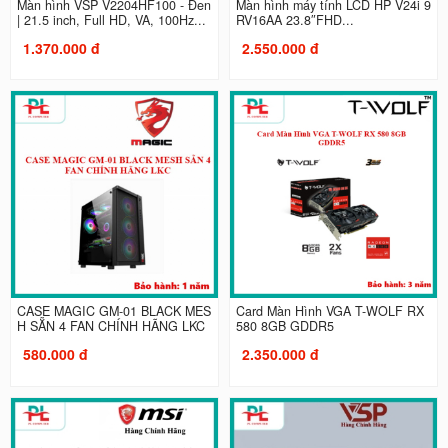
Màn hình VSP V2204HF100 - Đen
Màn hình máy tính LCD HP V24i 9
| 21.5 inch, Full HD, VA, 100Hz...
RV16AA 23.8″FHD...
1.370.000 đ
2.550.000 đ
CASE MAGIC GM-01 BLACK MES
Card Màn Hình VGA T-WOLF RX
H SẴN 4 FAN CHÍNH HÃNG LKC
580 8GB GDDR5
580.000 đ
2.350.000 đ