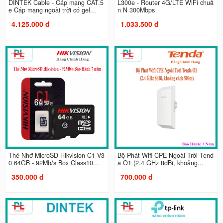
DINTEK Cable - Cáp mạng CAT.5
L300e - Router 4G/LTE WiFi chuẩ
e Cáp mạng ngoài trời có gel...
n N 300Mbps
4.125.000 đ
1.033.500 đ
Thẻ Nhớ MicroSD Hikvision C1 V3
Bộ Phát Wifi CPE Ngoài Trời Tend
0 64GB - 92Mb/s Box Class10...
a O1 (2.4 GHz 8dBi, khoảng...
350.000 đ
700.000 đ