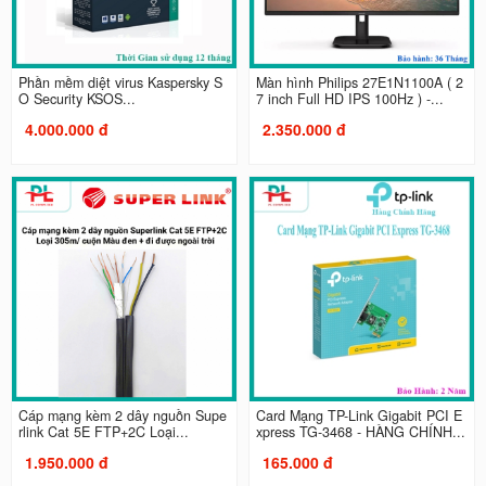
Phần mềm diệt virus Kaspersky S
Màn hình Philips 27E1N1100A ( 2
O Security KSOS...
7 inch Full HD IPS 100Hz ) -...
4.000.000 đ
2.350.000 đ
Cáp mạng kèm 2 dây nguồn Supe
Card Mạng TP-Link Gigabit PCI E
rlink Cat 5E FTP+2C Loại...
xpress TG-3468 - HÀNG CHÍNH...
1.950.000 đ
165.000 đ