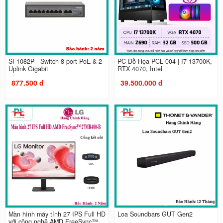
SF1082P - Switch 8 port PoE & 2
PC Đồ Họa PCL 004 | I7 13700K,
Uplink Gigabit
RTX 4070, Intel
877.500 đ
39.500.000 đ
Màn hình máy tính 27 IPS Full HD
Loa Soundbars GUT Gen2
với công nghệ AMD FreeSync™...