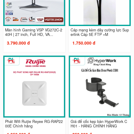
Màn hình Gaming VSP VG272C-2
Cáp mạng kèm dây cường lực Sup
40H | 27 inch, Full HD, VA...
erlink Cáp 5E FTP +M
3.790.000 đ
1.750.000 đ
Phát Wifi Ruijie Reyee RG-RAP22
Giá để cốc kẹp bàn HyperWork C
00E Chính hãng
H01 - HÀNG CHÍNH HÃNG