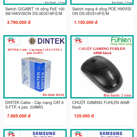
Switch GIGABIT 16 cổng PoE 100
Switch mạng 8 cổng POE HIKVISI
0M HIKVISION DS-3E0518P-E/M
ON DS-3E0310P-E/M
3.790.000 đ
1.150.000 đ
DINTEK Cable - Cáp mạng CAT.6
CHUỘT GAMING FUHLEN A09B
S-FTP, 4 pair, 23AWG
black
7.865.000 đ
125.000 đ