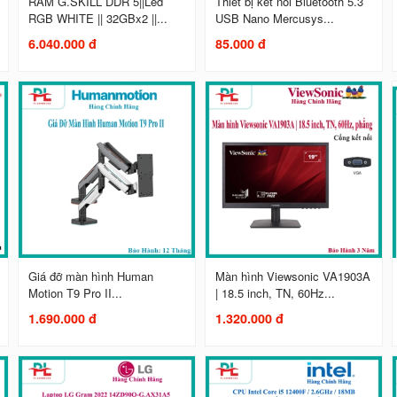
RAM G.SKILL DDR 5||Led
Thiết bị kết nối Bluetooth 5.3
RGB WHITE || 32GBx2 ||...
USB Nano Mercusys...
6.040.000 đ
85.000 đ
Giá đỡ màn hình Human
Màn hình Viewsonic VA1903A
Motion T9 Pro II...
| 18.5 inch, TN, 60Hz...
1.690.000 đ
1.320.000 đ