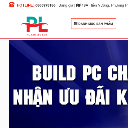
HOTLINE:
0865978186
|
Bảng giá
|
18A Hiền Vương, Phường Ph
DANH MỤC SẢN PHẨM