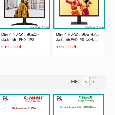
Màn hình AOC 24B36X/71
Màn hình AOC 24B20JH3/74
(23.8 inch - FHD - IPS -...
23.8 inch FHD IPS 120Hz...
2.190.000 đ
1.920.000 đ
1
/49