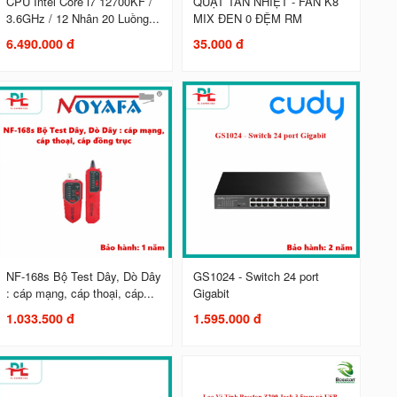
CPU Intel Core i7 12700KF /
QUẠT TẢN NHIỆT - FAN K8
3.6GHz / 12 Nhân 20 Luồng...
MIX ĐEN 0 ĐỆM RM
6.490.000 đ
35.000 đ
NF-168s Bộ Test Dây, Dò Dây
GS1024 - Switch 24 port
: cáp mạng, cáp thoại, cáp...
Gigabit
1.033.500 đ
1.595.000 đ