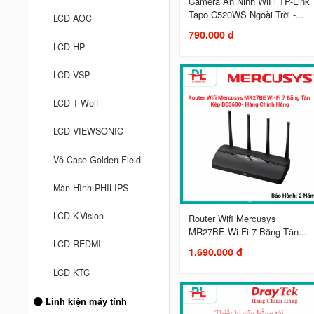
Camera An Ninh WiFi TP-Link
Tapo C520WS Ngoài Trời -...
LCD AOC
790.000 đ
LCD HP
LCD VSP
LCD T-Wolf
LCD VIEWSONIC
Vỏ Case Golden Field
Màn Hình PHILIPS
LCD K-Vision
Router Wifi Mercusys
MR27BE Wi-Fi 7 Băng Tần...
LCD REDMI
1.690.000 đ
LCD KTC
Linh kiện máy tính