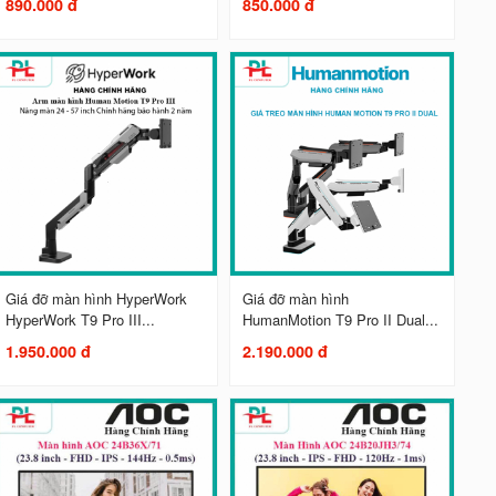
890.000 đ
850.000 đ
Giá đỡ màn hình HyperWork
Giá đỡ màn hình
HyperWork T9 Pro III...
HumanMotion T9 Pro II Dual...
1.950.000 đ
2.190.000 đ