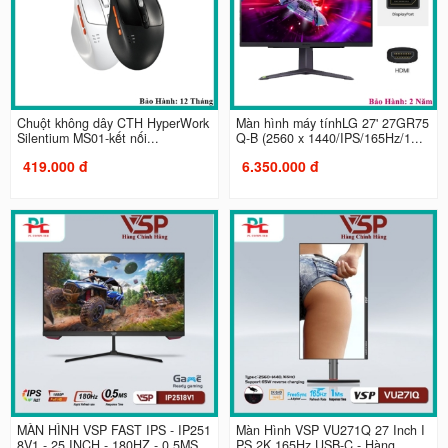
Chuột không dây CTH HyperWork
Màn hình máy tínhLG 27' 27GR75
Silentium MS01-kết nối...
Q-B (2560 x 1440/IPS/165Hz/1...
419.000 đ
6.350.000 đ
MÀN HÌNH VSP FAST IPS - IP251
Màn Hình VSP VU271Q 27 Inch I
8V1 - 25 INCH - 180HZ - 0.5MS...
PS 2K 165Hz USB-C - Hàng...