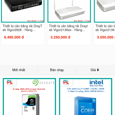
Thiết bị cân bằng tải DrayT
Thiết bị cân bằng tải Drayt
Thiết bị cân 
ek Vigor2928 - Hàng...
ek Vigor2136ax - Hàng...
ek Vigor2136 
6.490.000 đ
3.250.000 đ
3.050.000 
Mới nhất
Bán chạy
Giá